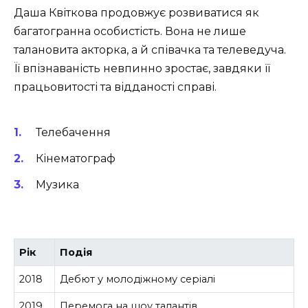
Даша Квіткова продовжує розвиватися як
багатогранна особистість. Вона не лише
талановита акторка, а й співачка та телеведуча.
Її впізнаваність невпинно зростає, завдяки її
працьовитості та відданості справі.
Телебачення
Кінематограф
Музика
Рік
Подія
2018
Дебют у молодіжному серіалі
2019
Перемога на шоу талантів