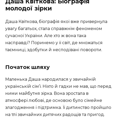
Даша Квіткова: Біографія
молодої зірки
Даша Квіткова, біографія якої вже привернула
увагу багатьох, стала справжнім феноменом
сучасної України. Але хто ж вона така
насправді? Поринемо у її світ, де множаться
таємниці, здобутки й несподівані повороти.
Початок шляху
Маленька Даша народилася у звичайній
українській сім’ї. Ніхто й гадки не мав, що перед
ними майбутня зірка. Вона зростала в
атмосфері любові, де основою було сімейне
злагодження і підтримка. Її дитинство пройшло
на тлі звичайних дитячих радощів та пригод.