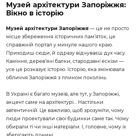
Музей архітектури Запоріжжя:
Вікно в історію
Музей архітектури Запоріжжя
— це не просто
місце збереження історичних пам’яток, це
справжній портал у минуле нашого краю.
Приходиш сюди, й одразу відчуваєш дух часу.
Каміння, дерев’яні балки, стародавні ескізи —
усе це розказує історію. Історію, яка змінювала
обличчя Запоріжжя з плином поколінь.
В Україні є багато музеїв, але тут, у Запоріжжі,
акцент саме на архітектурі… Настільки
автентичній. Це важливо, щоб зрозуміти, чому
люди проектували свої будинки саме так. Чому
обирали ті чи інші матеріали. І, головне, чому їх
зберігають донині.