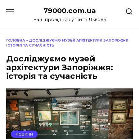
Перейти
79000.com.ua
до
вмісту
Ваш провідник у житті Львова
ГОЛОВНА
»
ДОСЛІДЖУЄМО МУЗЕЙ АРХІТЕКТУРИ ЗАПОРІЖЖЯ:
ІСТОРІЯ ТА СУЧАСНІСТЬ
Досліджуємо музей
архітектури Запоріжжя:
історія та сучасність
НОВИНИ