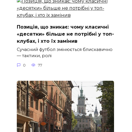
Позиція, що зникає: чому класичні
«десятки» більше не потрібні у топ-
клубах, і хто їх замінив
Сучасний футбол змінюється блискавично
— тактики, ролі
0
77