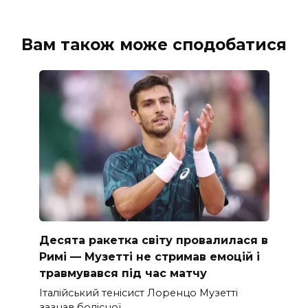
Вам також може сподобатися
Десята ракетка світу провалилася в
Римі — Музетті не стримав емоцій і
травмувався під час матчу
Італійський тенісист Лоренцо Музетті
зазнав болісної