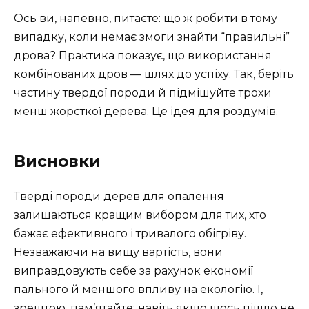
Ось ви, напевно, питаєте: що ж робити в тому
випадку, коли немає змоги знайти “правильні”
дрова? Практика показує, що використання
комбінованих дров — шлях до успіху. Так, беріть
частину твердої породи й підмішуйте трохи
менш жорсткої дерева. Це ідея для роздумів.
Висновки
Тверді породи дерев для опалення
залишаються кращим вибором для тих, хто
бажає ефективного і тривалого обігріву.
Незважаючи на вищу вартість, вони
виправдовують себе за рахунок економії
пального й меншого впливу на екологію. І,
зрештою, пам’ятайте: навіть якщо щось пішло не