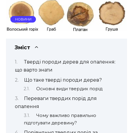
НОВИНИ
Зміст
Тверді породи дерев для опалення:
що варто знати
Що таке тверді породи дерев?
Основні види твердих порід
Переваги твердих порід для
опалення
Чому важливо правильно
підготувати деревину?
Порівняння твердих порід за