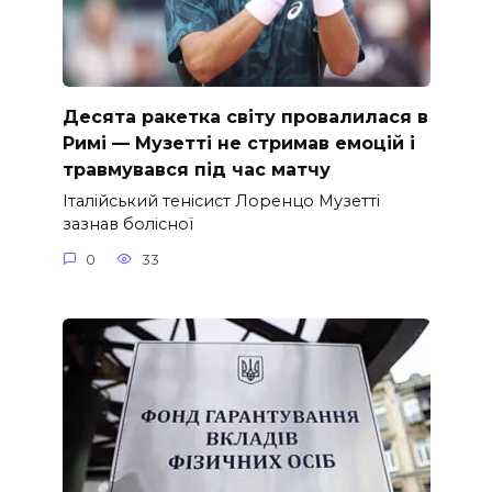
Десята ракетка світу провалилася в
Римі — Музетті не стримав емоцій і
травмувався під час матчу
Італійський тенісист Лоренцо Музетті
зазнав болісної
0
33