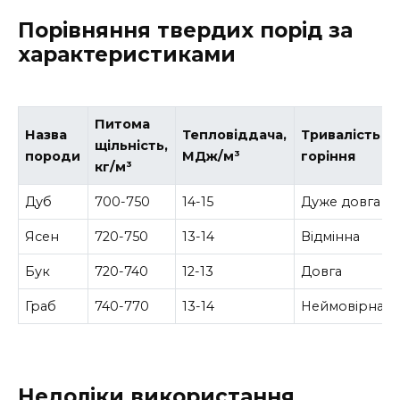
Порівняння твердих порід за
характеристиками
Питома
Назва
Тепловіддача,
Тривалість
щільність,
породи
МДж/м³
горіння
кг/м³
Дуб
700-750
14-15
Дуже довга
Ясен
720-750
13-14
Відмінна
Бук
720-740
12-13
Довга
Граб
740-770
13-14
Неймовірна
Недоліки використання