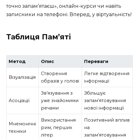
точно запам’ятаєш», онлайн-курси чи навіть
записники на телефоні. Вперед, у віртуальність!
Таблиця Пам’яті
Метод
Опис
Переваги
Створення
Легке відтворення
Візуалізація
образів у голові
інформації
Зв’язування з
Збільшує
Асоціації
уже знайомими
запам’ятовування
речами
нової інформації
Використання
Позитивний вплив
Мнемонічні
рим, перших
на
техніки
літер
запам’ятовування