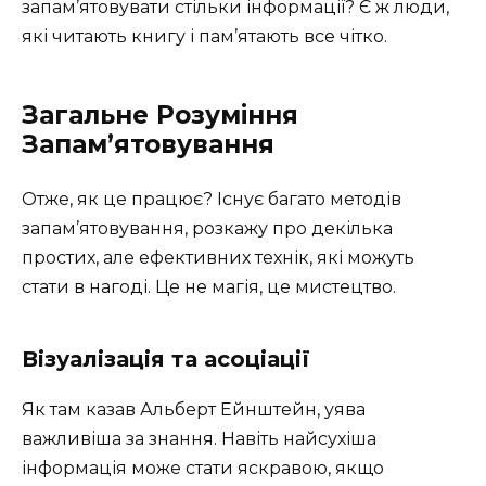
запам’ятовувати стільки інформації? Є ж люди,
які читають книгу і пам’ятають все чітко.
Загальне Розуміння
Запам’ятовування
Отже, як це працює? Існує багато методів
запам’ятовування, розкажу про декілька
простих, але ефективних технік, які можуть
стати в нагоді. Це не магія, це мистецтво.
Візуалізація та асоціації
Як там казав Альберт Ейнштейн, уява
важливіша за знання. Навіть найсухіша
інформація може стати яскравою, якщо