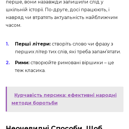
перше, вони назавжди залишили слід у
шкільній історії. По-друге, досі працюють, і
навряд чи втратять актуальність найближчим
часом.
Перші літери:
створіть слово чи фразу з
перших літер тих слів, які треба запам’ятати.
Рими:
створюйте римовані віршики – це
теж класика.
Курчавість персика: ефективні народні
методи боротьби
Неочевидні Способи, Щоб