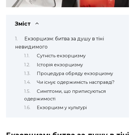
Зміст
Екзорцизм: битва за душу в тіні
невидимого
Сутність екзорцизму
Історія екзорцизму
Процедура обряду екзорцизму
Чи існує одержимість насправді?
Симптоми, що приписуються
одержимості
Екзорцизм у культурі