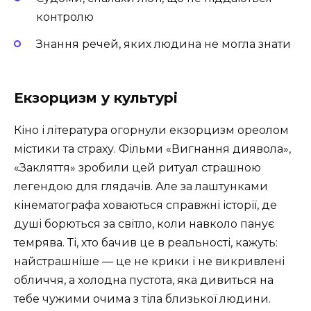
контролю
Знання речей, яких людина не могла знати
Екзорцизм у культурі
Кіно і література огорнули екзорцизм ореолом
містики та страху. Фільми «Вигнання диявола»,
«Закляття» зробили цей ритуал страшною
легендою для глядачів. Але за лаштунками
кінематографа ховаються справжні історії, де
душі борються за світло, коли навколо панує
темрява. Ті, хто бачив це в реальності, кажуть:
найстрашніше — це не крики і не викривлені
обличчя, а холодна пустота, яка дивиться на
тебе чужими очима з тіла близької людини.