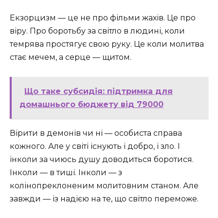
Екзорцизм — це не про фільми жахів. Це про
віру. Про боротьбу за світло в людині, коли
темрява простягує свою руку. Це коли молитва
стає мечем, а серце — щитом.
Що таке субсидія: підтримка для
домашнього бюджету від 79000
Вірити в демонів чи ні — особиста справа
кожного. Але у світі існують і добро, і зло. І
інколи за чиюсь душу доводиться боротися.
Інколи — в тиші. Інколи — з
колінопреклоненим молитовним станом. Але
завжди — із надією на те, що світло переможе.