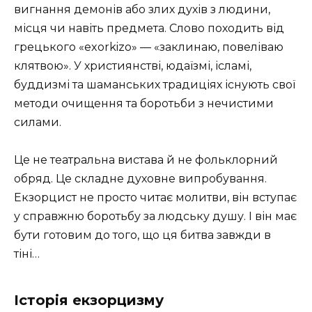
вигнання демонів або злих духів з людини,
місця чи навіть предмета. Слово походить від
грецького «exorkizo» — «заклинаю, повеліваю
клятвою». У християнстві, юдаїзмі, ісламі,
буддизмі та шаманських традиціях існують свої
методи очищення та боротьби з нечистими
силами.
Це не театральна вистава й не фольклорний
обряд. Це складне духовне випробування.
Екзорцист не просто читає молитви, він вступає
у справжню боротьбу за людську душу. І він має
бути готовим до того, що ця битва завжди в
тіні…
Історія екзорцизму