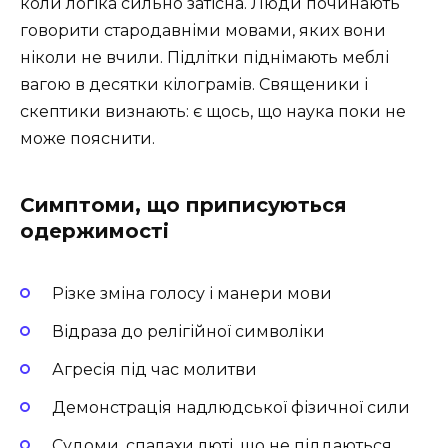
коли логіка сильно затісна. Люди починають
говорити стародавніми мовами, яких вони
ніколи не вчили. Підлітки піднімають меблі
вагою в десятки кілограмів. Священики і
скептики визнають: є щось, що наука поки не
може пояснити.
Симптоми, що приписуються
одержимості
Різке зміна голосу і манери мови
Відраза до релігійної символіки
Агресія під час молитви
Демонстрація надлюдської фізичної сили
Судоми, спалахи люті, що не піддаються