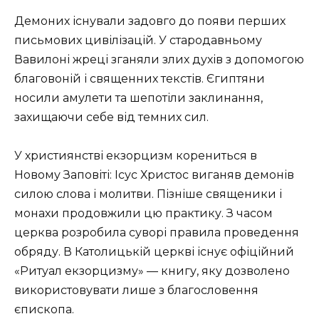
Демоних існували задовго до появи перших
письмових цивілізацій. У стародавньому
Вавилоні жреці зганяли злих духів з допомогою
благовоній і священних текстів. Єгиптяни
носили амулети та шепотіли заклинання,
захищаючи себе від темних сил.
У християнстві екзорцизм корениться в
Новому Заповіті: Ісус Христос виганяв демонів
силою слова і молитви. Пізніше священики і
монахи продовжили цю практику. З часом
церква розробила суворі правила проведення
обряду. В Католицькій церкві існує офіційний
«Ритуал екзорцизму» — книгу, яку дозволено
використовувати лише з благословення
єпископа.