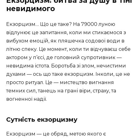
Екзорцизм: битва за душу в тіні
невидимого
Екзорцизм… Що це таке? На 79000 луною
відлунює це запитання, коли ми стикаємося з
вибухом емоцій, як пляшечка содової води в
літню спеку. Це момент, коли ти відчуваєш себе
актором у п’єсі, де головний супротивник —
невидима істота. Боротьба зі злом, нечистими
духами — ось що таке екзорцизм. Інколи, це не
просто ритуал. Це — мистецтво вигнання
темних сил, танець на грані віри, страху, та
вогненної надії.
Сутність екзорцизму
Екзорцизм — це обряд, метою якого є