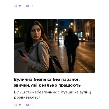
0
3
Вулична безпека без параної:
звички, які реально працюють
Більшість небезпечних ситуацій на вулиці
розвиваються
0
6