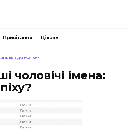
Привітання
Цікаве
ВАШ КЛЮЧ ДО УСПІХУ?
і чоловічі імена:
піху?