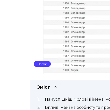
ЛЮДИ
Зміст
Найуспішніші чоловічі імена: Р
Вплив імені на особисту та про