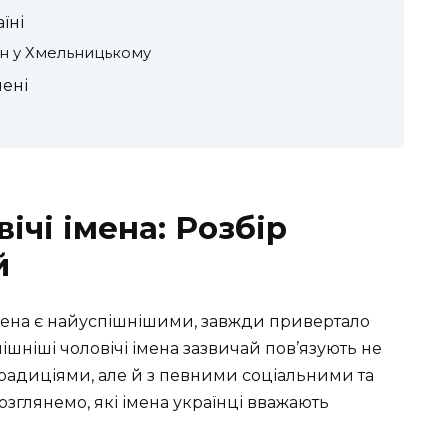
їні
ен у Хмельницькому
мені
ічі імена: Розбір
й
 імена є найуспішнішими, завжди привертало
пішніші чоловічі імена зазвичай пов’язують не
радиціями, але й з певними соціальними та
зглянемо, які імена українці вважають