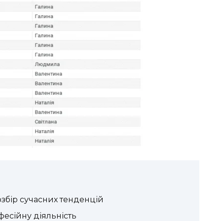
озбір сучасних тенденцій
фесійну діяльність