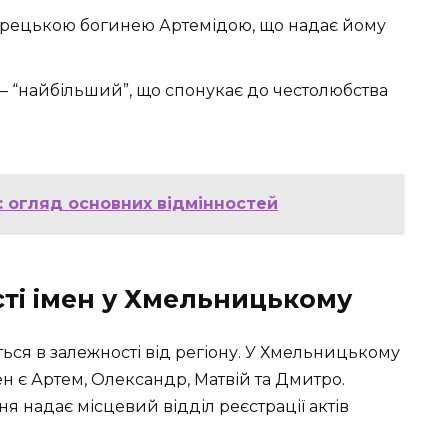
огрецькою богинею Артемідою, що надає йому
— “найбільший”, що спонукає до честолюбства
: огляд основних відмінностей
ті імен у Хмельницькому
яться в залежності від регіону. У Хмельницькому
н є Артем, Олександр, Матвій та Дмитро.
я надає місцевий відділ реєстрації актів