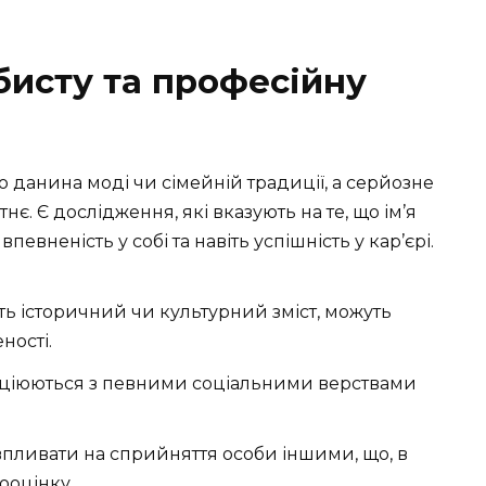
бисту та професійну
о данина моді чи сімейній традиції, а серйозне
є. Є дослідження, які вказують на те, що ім’я
евненість у собі та навіть успішність у кар’єрі.
ть історичний чи культурний зміст, можуть
ності.
соціюються з певними соціальними верствами
впливати на сприйняття особи іншими, що, в
ооцінку.