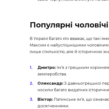
Популярні чоловічі
В Україні багато хто вважає, що такі ім
Максим є найуспішнішими чоловічими 
лише стильністю, але й історичною зн
Дмитро:
Ім’я з грецьким корінням
землеробства.
Олександр:
З давньогрецької пер
носили багато видатних історични
Віктор:
Латинське ім’я, що означає
досягненнями.