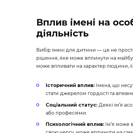
Вплив імені на осо
діяльність
Вибір імені для дитини — це не прост
рішення, яке може вплинути на майбутн
може впливати на характер людини, її вп
Історичний вплив:
Імена, що несу
стати джерелом гордості та впевне
Соціальний статус:
Деякі ім’я а
або професіями.
Психологічний вплив:
Ім’я може 
свою чергу, може вплинути на сам