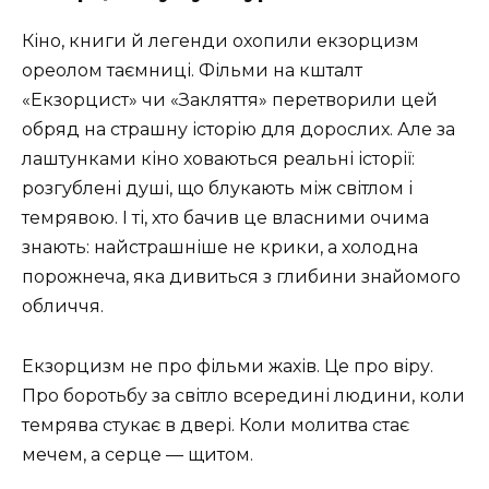
Кіно, книги й легенди охопили екзорцизм
ореолом таємниці. Фільми на кшталт
«Екзорцист» чи «Закляття» перетворили цей
обряд на страшну історію для дорослих. Але за
лаштунками кіно ховаються реальні історії:
розгублені душі, що блукають між світлом і
темрявою. І ті, хто бачив це власними очима
знають: найстрашніше не крики, а холодна
порожнеча, яка дивиться з глибини знайомого
обличчя.
Екзорцизм не про фільми жахів. Це про віру.
Про боротьбу за світло всередині людини, коли
темрява стукає в двері. Коли молитва стає
мечем, а серце — щитом.