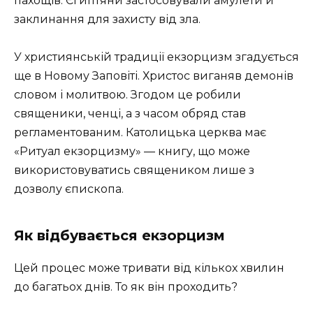
пахощів. Єгиптяни застосовували амулети й
заклинання для захисту від зла.
У християнській традиції екзорцизм згадується
ще в Новому Заповіті. Христос виганяв демонів
словом і молитвою. Згодом це робили
священики, ченці, а з часом обряд став
регламентованим. Католицька церква має
«Ритуал екзорцизму» — книгу, що може
використовуватись священиком лише з
дозволу єпископа.
Як відбувається екзорцизм
Цей процес може тривати від кількох хвилин
до багатьох днів. То як він проходить?