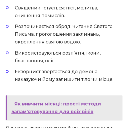
Священик готується: піст, молитва,
очищення помислів.
Розпочинається обряд: читання Святого
Письма, проголошення заклинань,
окроплення святою водою.
Використовуються розп’яття, ікони,
благовоння, олії.
Екзорцист звертається до демона,
наказуючи йому залишити тіло чи місце.
Як вивчити місяці: прості методи
запам'ятовування для всіх віків