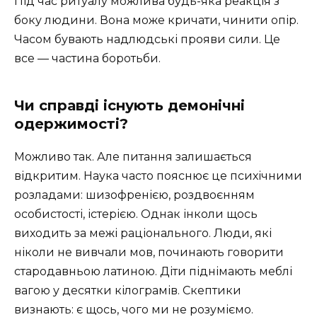
Під час ритуалу можлива будь-яка реакція з
боку людини. Вона може кричати, чинити опір.
Часом бувають надлюдські прояви сили. Це
все — частина боротьби.
Чи справді існують демонічні
одержимості?
Можливо так. Але питання залишається
відкритим. Наука часто пояснює це психічними
розладами: шизофренією, роздвоєнням
особистості, істерією. Однак інколи щось
виходить за межі раціонального. Люди, які
ніколи не вивчали мов, починають говорити
стародавньою латиною. Діти піднімають меблі
вагою у десятки кілограмів. Скептики
визнають: є щось, чого ми не розуміємо.