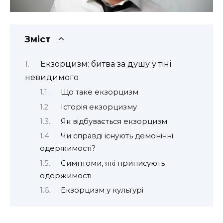
Зміст
Екзорцизм: битва за душу у тіні
невидимого
Що таке екзорцизм
Історія екзорцизму
Як відбувається екзорцизм
Чи справді існують демонічні
одержимості?
Симптоми, які приписують
одержимості
Екзорцизм у культурі