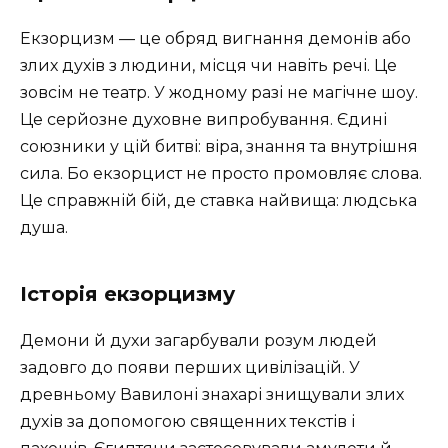
Екзорцизм — це обряд вигнання демонів або
злих духів з людини, місця чи навіть речі. Це
зовсім не театр. У жодному разі не магічне шоу.
Це серйозне духовне випробування. Єдині
союзники у цій битві: віра, знання та внутрішня
сила. Бо екзорцист не просто промовляє слова.
Це справжній бій, де ставка найвища: людська
душа.
Історія екзорцизму
Демони й духи загарбували розум людей
задовго до появи перших цивілізацій. У
древньому Вавилоні знахарі знищували злих
духів за допомогою священних текстів і