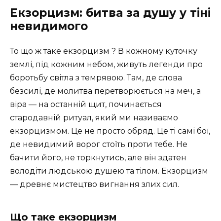
Екзорцизм: битва за душу у тіні
невидимого
То що ж таке екзорцизм ? В кожному куточку
землі, під кожним небом, живуть легенди про
боротьбу світла з темрявою. Там, де слова
безсилі, де молитва перетворюється на меч, а
віра — на останній щит, починається
стародавній ритуал, який ми називаємо
екзорцизмом. Це не просто обряд. Це ті самі бої,
де невидимий ворог стоїть проти тебе. Не
бачити його, не торкнутись, але він здатен
володіти людською душею та тілом. Екзорцизм
— древнє мистецтво вигнання злих сил.
Що таке екзорцизм