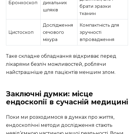
Бронхоскоп
дихальних
брати зразки
шляхів
тканин
Дослідження
Компактність для
Цистоскоп
сечового
зручності
міхура
впровадження
Таке складне обладнання відкриває перед
лікарями безліч можливостей, роблячи
найстрашніше для пацієнтів меншим злом.
Заключні думки: місце
ендоскопії в сучасній медицині
Поки ми розходимося в думках про життя,
ендоскопічні методи дослідження стають
невід’ємною частиною нашої реальності. Вони