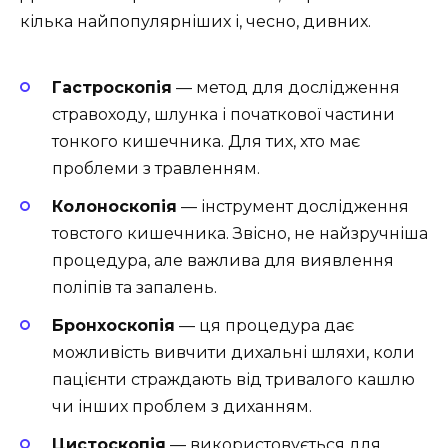
кілька найпопулярніших і, чесно, дивних.
Гастроскопія
— метод для дослідження
стравоходу, шлунка і початкової частини
тонкого кишечника. Для тих, хто має
проблеми з травленням.
Колоноскопія
— інструмент дослідження
товстого кишечника. Звісно, не найзручніша
процедура, але важлива для виявлення
поліпів та запалень.
Бронхоскопія
— ця процедура дає
можливість вивчити дихальні шляхи, коли
пацієнти страждають від тривалого кашлю
чи інших проблем з диханням.
Цистоскопія
— використовується для