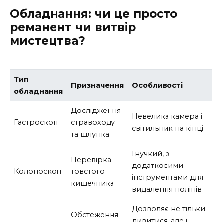
Обладнання: чи це просто
реманент чи витвір
мистецтва?
Тип
Призначення
Особливості
обладнання
Дослідження
Невелика камера і
Гастроскоп
стравоходу
світильник на кінці
та шлунка
Гнучкий, з
Перевірка
додатковими
Колоноскоп
товстого
інструментами для
кишечника
видалення поліпів
Дозволяє не тільки
Обстеження
дивитися, але і