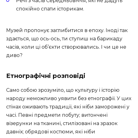
Речі з часів Середньовіччя, які не дадуть
спокійно спати історикам.
Музей пропонує заглибитися в епоху. Іноді так
здається, що ось-ось, ти ступиш на барикаду
часів, коли ці об’єкти створювались. І чи це не
диво?
Етнографічні розповіді
Само собою зрозуміло, що культуру і історію
народу неможливо уявити без етнографії. У цих
стінах оживають традиції, які ніби заморожені у
часі. Певні предмети побуту; витончені
візерунки на тканині, стилізовані на зразок
давніх; обрядові костюми, які ніби