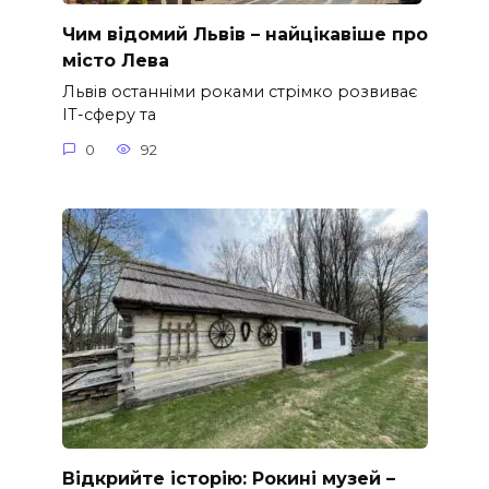
Чим відомий Львів – найцікавіше про
місто Лева
Львів останніми роками стрімко розвиває
ІТ-сферу та
0
92
Відкрийте історію: Рокині музей –