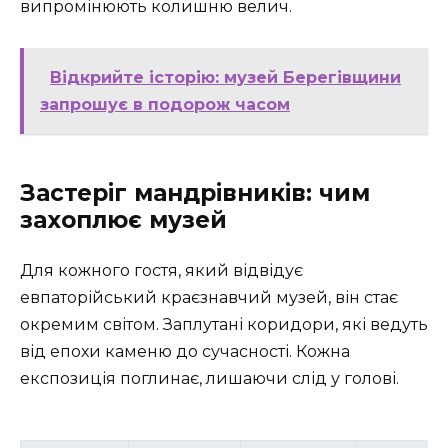
випромінюють колишню велич.
Відкрийте історію: музей Берегівщини
запрошує в подорож часом
Застеріг мандрівників: чим
захоплює музей
Для кожного гостя, який відвідує
евпаторійський краєзнавчий музей, він стає
окремим світом. Заплутані коридори, які ведуть
від епохи каменю до сучасності. Кожна
експозиція поглинає, лишаючи слід у голові.