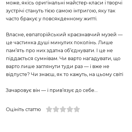
може, якісь оригінальні майстер-класи і творчі
зустрічі стануть тією самою інтригою, яку так
часто бракує у повсякденному житті.
Власне, евпаторійський краєзнавчий музей —
це частинка душі минулих поколінь. Лише
пам’ять про них здатна об’єднувати. І це не
піддається сумнівам. Чи варто нагадувати, що
варто лише заглянути туди раз — і вже не
відпусте? Чи знаєш, як то кажуть, на цьому світі
Зачаровує він — і прив’язує до себе…
Оцініть статтю