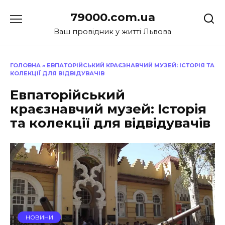
Перейти
79000.com.ua
до
вмісту
Ваш провідник у житті Львова
ГОЛОВНА
»
ЕВПАТОРІЙСЬКИЙ КРАЄЗНАВЧИЙ МУЗЕЙ: ІСТОРІЯ ТА
КОЛЕКЦІЇ ДЛЯ ВІДВІДУВАЧІВ
Евпаторійський
краєзнавчий музей: Історія
та колекції для відвідувачів
НОВИНИ