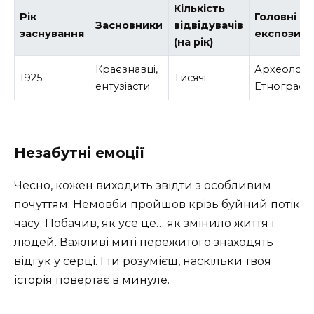
Кількість
Рік
Головні
Засновники
відвідувачів
заснування
експозиці
(на рік)
Краєзнавці,
Археологія
1925
Тисячі
ентузіасти
Етнографі
Незабутні емоції
Чесно, кожен виходить звідти з особливим
почуттям. Немовби пройшов крізь буйний потік
часу. Побачив, як усе це… як змінило життя і
людей. Важливі миті пережитого знаходять
відгук у серці. І ти розумієш, наскільки твоя
історія повертає в минуле.