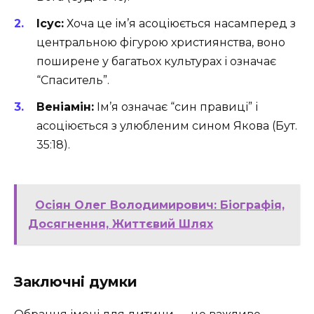
Ісус:
Хоча це ім’я асоціюється насамперед з
центральною фігурою християнства, воно
поширене у багатьох культурах і означає
“Спаситель”.
Веніамін:
Ім’я означає “син правиці” і
асоціюється з улюбленим сином Якова (Бут.
35:18).
Осіян Олег Володимирович: Біографія,
Досягнення, Життєвий Шлях
Заключні думки