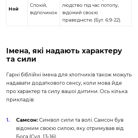
Спокій,
людство під час потопу,
Ной
відпочинок
відомий своєю
праведністю (Бут. 6:9-22).
Імена, які надають характеру
та сили
Гарні біблійні імена для хлопчиків також можуть
надавати додаткового сенсу, коли мова йде
про характер та силу вашої дитини. Ось кілька
прикладів:
Самсон:
Символ сили та волі. Самсон був
відомим своєю силою, яку отримував від
Бога (Суд. 13-16).