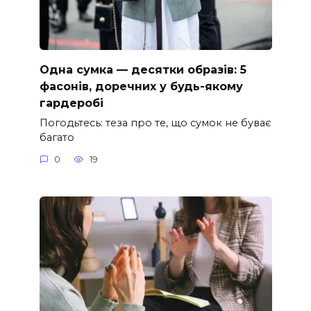
Одна сумка — десятки образів: 5
фасонів, доречних у будь-якому
гардеробі
Погодьтесь: теза про те, що сумок не буває
багато
0
19