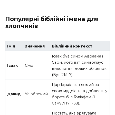
Популярні біблійні імена для
хлопчиків
Ім’я
Значення
Біблійний контекст
Ісаак був сином Авраама і
Сари, його ім’я символізує
Ісаак
Сміх
виконання Божих обіцянок
(Бут. 21:1-7).
Цар Ізраїлю, відомий за
свою мудрість та доблесть у
Давид
Улюблений
боротьбі з Голіафом (1
Самуїл 17:1-58).
Постать, яка врятувала