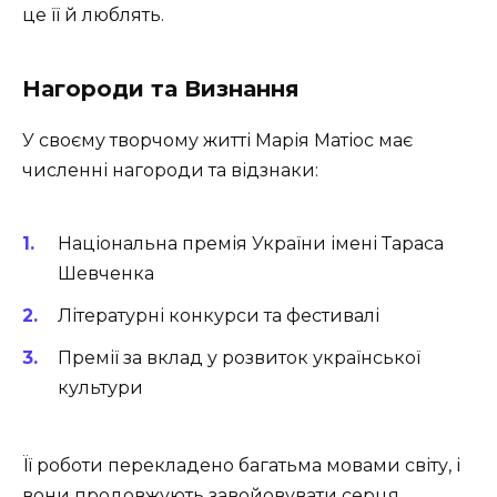
це її й люблять.
Нагороди та Визнання
У своєму творчому житті Марія Матіос має
численні нагороди та відзнаки:
Національна премія України імені Тараса
Шевченка
Літературні конкурси та фестивалі
Премії за вклад у розвиток української
культури
Її роботи перекладено багатьма мовами світу, і
вони продовжують завойовувати серця