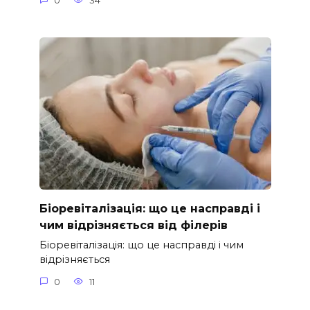
0
34
Біоревіталізація: що це насправді і
чим відрізняється від філерів
Біоревіталізація: що це насправді і чим
відрізняється
0
11