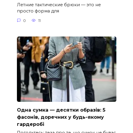
Летние тактические брюки — это не
просто форма для
0
11
Одна сумка — десятки образів: 5
фасонів, доречних у будь-якому
гардеробі
Погодьтесь: теза про те, що сумок не буває