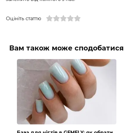
Оцініть статтю
Вам також може сподобатися
База для нігтів в GEMELY: як обрати