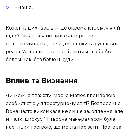
«Нація»
Кожен із цих творів — це окрема історія, у якій
відображається не лише авторське
світосприйняття, але й дух епохи та суспільні
реалії. Усі вони наповнені життям, любов’ю і…
болем. Так, без болю нікуди.
Вплив та Визнання
Чи можна вважати Марію Матіос впливовою
особистістю у літературному світі? Безперечно.
Вона часто викликала не лише захоплення, але
й палкі дискусії. Її творча манера часом була
настільки гострою, що могла порізати. Проте за