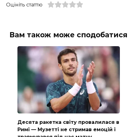
Оцініть статтю
Вам також може сподобатися
Десята ракетка світу провалилася в
Римі — Музетті не стримав емоцій і
травмувався під час матчу