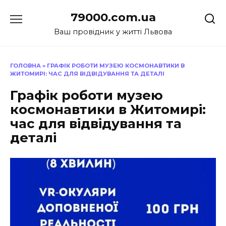
Перейти
79000.com.ua
до
вмісту
Ваш провідник у житті Львова
ГОЛОВНА
»
ГРАФІК РОБОТИ МУЗЕЮ КОСМОНАВТИКИ В
ЖИТОМИРІ: ЧАС ДЛЯ ВІДВІДУВАННЯ ТА ДЕТАЛІ
Графік роботи музею
космонавтики в Житомирі:
час для відвідування та
деталі