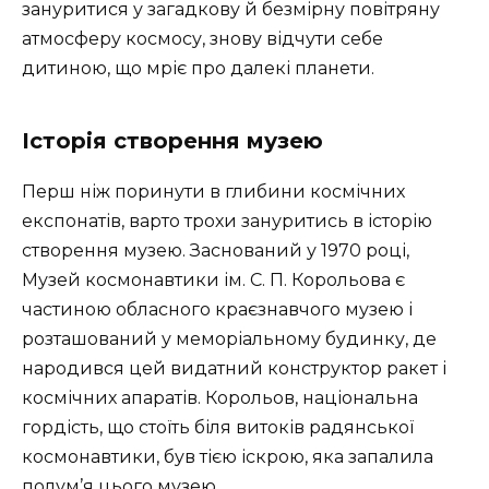
зануритися у загадкову й безмірну повітряну
атмосферу космосу, знову відчути себе
дитиною, що мріє про далекі планети.
Історія створення музею
Перш ніж поринути в глибини космічних
експонатів, варто трохи зануритись в історію
створення музею. Заснований у 1970 році,
Музей космонавтики ім. С. П. Корольова є
частиною обласного краєзнавчого музею і
розташований у меморіальному будинку, де
народився цей видатний конструктор ракет і
космічних апаратів. Корольов, національна
гордість, що стоїть біля витоків радянської
космонавтики, був тією іскрою, яка запалила
полум’я цього музею.