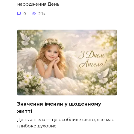
народження День
0
2.1к.
Значення іменин у щоденному
житті
День ангела — це особливе свято, яке має
глибоке духовне