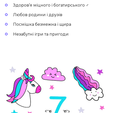
Здоров’я міцного і богатирського ‍♂️
Любов родини і друзів
Посмішка безмежна і щира
Незабутні ігри та пригоди