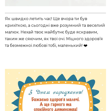
Як швидко летить час! Ще вчора ти був
крихіткою, а сьогодні вже розумний та веселий
малюк. Нехай твоє майбутнє буде яскравим,
таким же сяючим, як твої очі. Міцного здоров’я
та безмежної любові тобі, маленький! ❤️