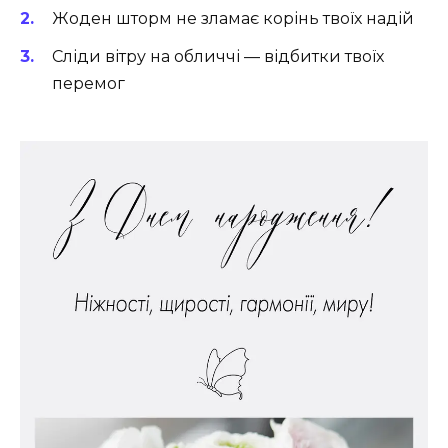
Жоден шторм не зламає корінь твоїх надій
Сліди вітру на обличчі — відбитки твоїх
перемог