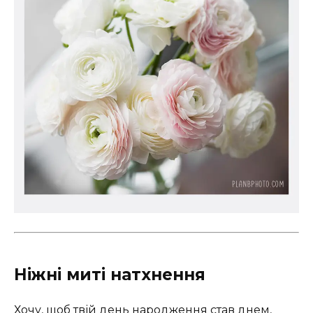
Ніжні миті натхнення
Хочу, щоб твій день народження став днем,