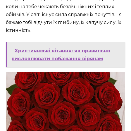
коли на тебе чекають безліч ніжних і теплих
обіймів. У світі існує сила справжніх почуттів. І я
бажаю тобі відчути їх глибину, їх квітучу силу, їх
істинність.
Християнські вітання: як правильно
висловлювати побажання вірянам