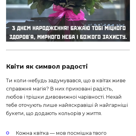
Квіти як символ радості
Ти коли-небудь задумувався, що в квітах живе
справжня магія? В них приховані радість,
любов і трішки дивовижної чарівності. Нехай
тебе оточують лише найяскравіші й найгарніші
букети, що додають кольорів у життя.
Кожна квітка — мов посмішка твого