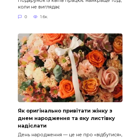
Подарунок із квітів працює найкраще тоді,
коли не виглядає
0
1.6к.
Як оригінально привітати жінку з
днем народження та яку листівку
надіслати
День народження — це не про «відбутися»,