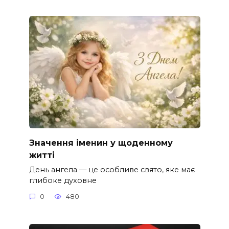
Значення іменин у щоденному
житті
День ангела — це особливе свято, яке має
глибоке духовне
0
480