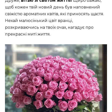
Друже,
вітаю зі святом життя!
Щиро бажаю,
щоб кожен твій новий день був наповнений
свіжістю ароматних квітів, які приносять щастя.
Нехай малюсінький цвіт вранці,
розкриваючись на твоїх очах, нагадує про
прекрасні миті життя.