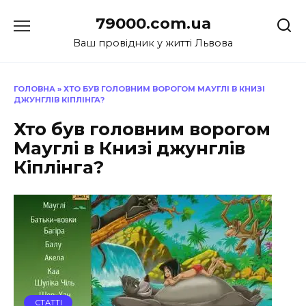
Перейти
79000.com.ua
до
вмісту
Ваш провідник у житті Львова
ГОЛОВНА
»
ХТО БУВ ГОЛОВНИМ ВОРОГОМ МАУГЛІ В КНИЗІ
ДЖУНГЛІВ КІПЛІНГА?
Хто був головним ворогом
Мауглі в Книзі джунглів
Кіплінга?
СТАТТІ