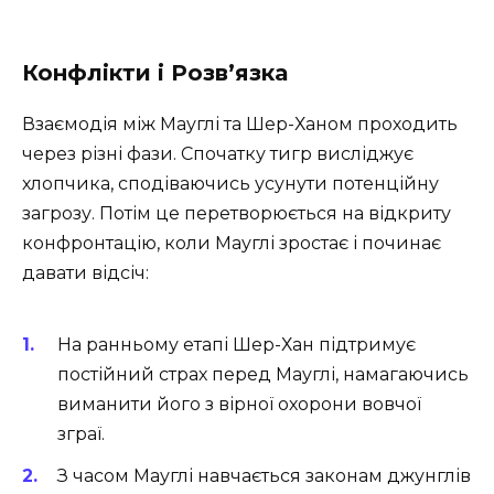
Конфлікти і Розв’язка
Взаємодія між Мауглі та Шер-Ханом проходить
через різні фази. Спочатку тигр висліджує
хлопчика, сподіваючись усунути потенційну
загрозу. Потім це перетворюється на відкриту
конфронтацію, коли Мауглі зростає і починає
давати відсіч:
На ранньому етапі Шер-Хан підтримує
постійний страх перед Мауглі, намагаючись
виманити його з вірної охорони вовчої
зграї.
З часом Мауглі навчається законам джунглів