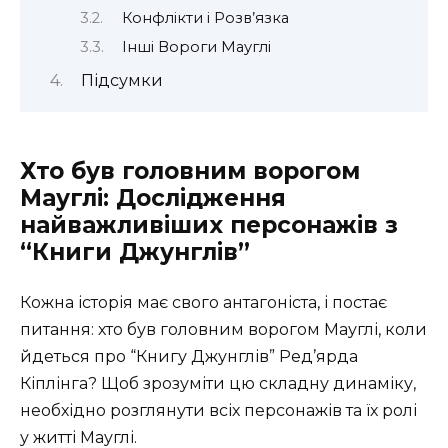
Конфлікти і Розв’язка
Інші Вороги Мауглі
Підсумки
Хто був головним ворогом
Мауглі: Дослідження
найважливіших персонажів з
“Книги Джунглів”
Кожна історія має свого антагоніста, і постає
питання: хто був головним ворогом Мауглі, коли
йдеться про “Книгу Джунглів” Ред’ярда
Кіплінга? Щоб зрозуміти цю складну динаміку,
необхідно розглянути всіх персонажів та їх ролі
у житті Мауглі.