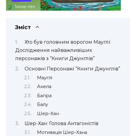
Зміст
Хто був головним ворогом Мауглі:
Дослідження найважливіших
персонажів з “Книги Джунглів”
Основні Персонажі “Книги Джунглів”
Мауглі
Акела
Багіра
Балу
Шер-Хан
Шер-Хан: Голова Антагоністів
Мотивація Шер-Хана