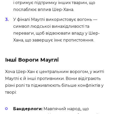
і отримує підтримку інших тварин, що
послаблює вплив Шер-Хана.
У фіналі Мауглі використовує вогонь —
символ людської винахідливості та
переваги, щоб відвоювати владу у Шер-
Хана, що завершує їхнє протистояння.
Інші Вороги Мауглі
Хоча Шер-Хан є центральним ворогом, у житті
Мауглі є й інші противники. Вони відіграють
різні ролі та підживлюють більше конфліктів у
творі:
Бандерлоги:
Мавпячий народ, що