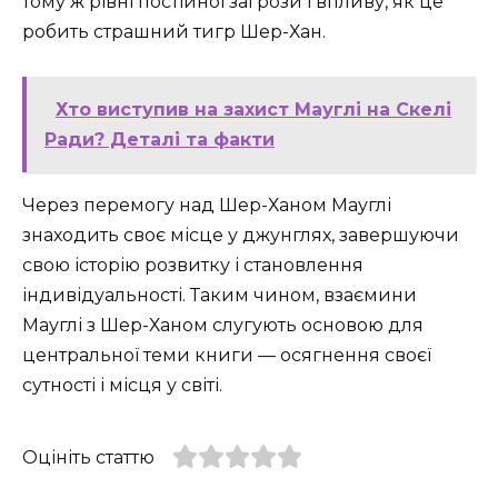
тому ж рівні постійної загрози і впливу, як це
робить страшний тигр Шер-Хан.
Хто виступив на захист Мауглі на Скелі
Ради? Деталі та факти
Через перемогу над Шер-Ханом Мауглі
знаходить своє місце у джунглях, завершуючи
свою історію розвитку і становлення
індивідуальності. Таким чином, взаємини
Мауглі з Шер-Ханом слугують основою для
центральної теми книги — осягнення своєї
сутності і місця у світі.
Оцініть статтю