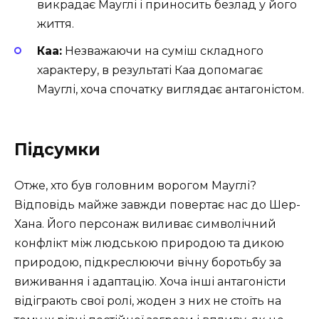
викрадає Мауглі і приносить безлад у його
життя.
Каа:
Незважаючи на суміш складного
характеру, в результаті Каа допомагає
Мауглі, хоча спочатку виглядає антагоністом.
Підсумки
Отже, хто був головним ворогом Мауглі?
Відповідь майже завжди повертає нас до Шер-
Хана. Його персонаж виливає символічний
конфлікт між людською природою та дикою
природою, підкреслюючи вічну боротьбу за
виживання і адаптацію. Хоча інші антагоністи
відіграють свої ролі, жоден з них не стоїть на