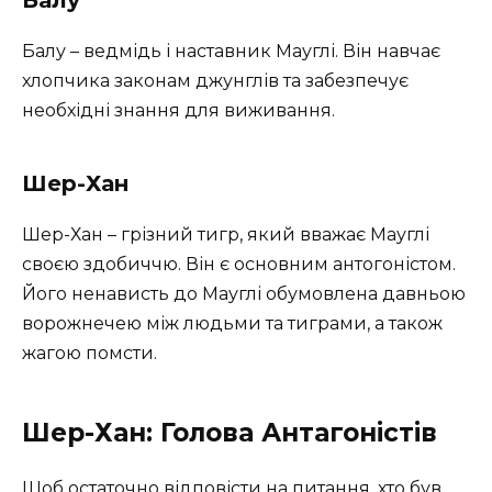
Балу – ведмідь і наставник Мауглі. Він навчає
хлопчика законам джунглів та забезпечує
необхідні знання для виживання.
Шер-Хан
Шер-Хан – грізний тигр, який вважає Мауглі
своєю здобиччю. Він є основним антогоністом.
Його ненависть до Мауглі обумовлена давньою
ворожнечею між людьми та тиграми, а також
жагою помсти.
Шер-Хан: Голова Антагоністів
Щоб остаточно відповісти на питання, хто був