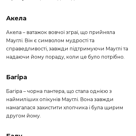
Акела
Акела – ватажок вовчої зграї, що прийняла
Мауглі. Він є символом мудрості та
справедливості, завжди підтримуючи Мауглі та
надаючи йому пораду, коли це було потрібно.
Багіра
Багіра – чорна пантера, що стала однією з
наймиліших опікунів Мауглі. Вона завжди
намагалася захистити хлопчика і була щирим
другом йому.
Балу