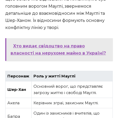
головним ворогом Мауглі, звернемося
детальніше до взаємовідносин між Мауглі та
Шер-Ханом. Їх відносини формують основну
конфліктну лінію у творі.
Хто видає свідоцтво на право
власності на нерухоме майно в Україні?
Персонаж
Роль у житті Мауглі
Основний ворог, що представляє
Шер-Хан
загрозу життю і свободі Мауглі.
Акела
Керівник зграї, захисник Мауглі.
Один із захисників і вчителів, що
Багіра