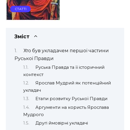
СТАТТІ
Зміст
Хто був укладачем першої частини
Руської Правди
Руська Правда та її історичний
контекст
Ярослав Мудрий як потенційний
укладач
Етапи розвитку Руської Правди
Аргументи на користь Ярослава
Мудрого
Другі ймовірні укладачі