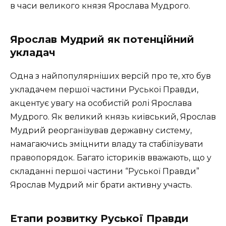
в часи великого князя Ярослава Мудрого.
Ярослав Мудрий як потенційний
укладач
Одна з найпопулярніших версій про те, хто був
укладачем першої частини Руської Правди,
акцентує увагу на особистій ролі Ярослава
Мудрого. Як великий князь київський, Ярослав
Mудрий реорганізував державну систему,
намагаючись зміцнити владу та стабілізувати
правопорядок. Багато істориків вважають, що у
складанні першої частини “Руської Правди”
Ярослав Mудрий міг брати активну участь.
Етапи розвитку Руської Правди