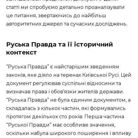
статті ми спробуємо детально проаналізувати
це питання, звертаючись до найбільш
авторитетних джерел та сучасних досліджень.
Руська Правда та її історичний
контекст
“Руська Правда” є найстарішим зведенням
законів, яке діяло на теренах Київської Русі. Цей
документ регулював суспільні відносини та
визначав права і обов’язки жителів держави.
“Руська Правда” не була єдиним документом, а
складалась з кількох частин, які формувались
протягом декількох сто років. Перша частина
“Руської Правди” має особливе значення,
оскільки набула широкого поширення і впливу