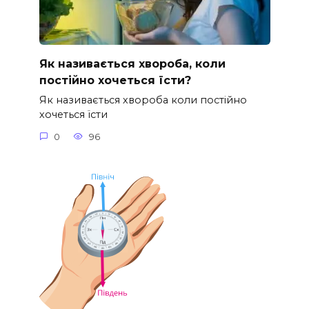
Як називається хвороба, коли
постійно хочеться їсти?
Як називається хвороба коли постійно
хочеться їсти
0
96