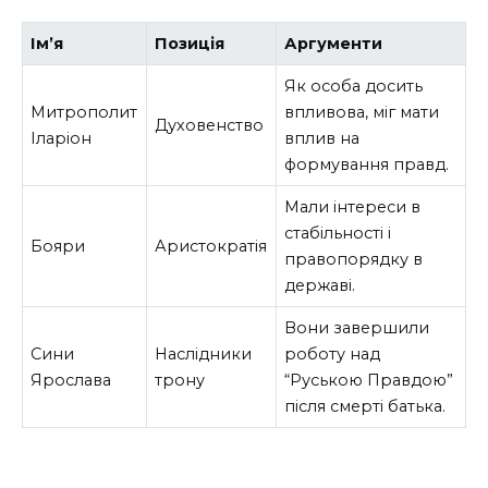
Ім’я
Позиція
Аргументи
Як особа досить
Митрополит
впливова, міг мати
Духовенство
Іларіон
вплив на
формування правд.
Мали інтереси в
стабільності і
Бояри
Аристократія
правопорядку в
державі.
Вони завершили
Сини
Наслідники
роботу над
Ярослава
трону
“Руською Правдою”
після смерті батька.