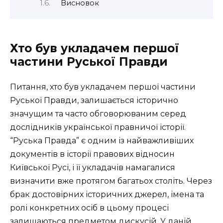
Висновок
Хто був укладачем першої
частини Руської Правди
Питання, хто був укладачем першої частини
Руської Правди, залишається історично
значущим та часто обговорюваним серед
дослідників української правничої історії.
“Руська Правда” є одним із найважливіших
документів в історії правових відносин
Київської Русі, і її укладачів намагалися
визначити вже протягом багатьох століть. Через
брак достовірних історичних джерел, імена та
ролі конкретних осіб в цьому процесі
залишаються предметом дискусій. У даній