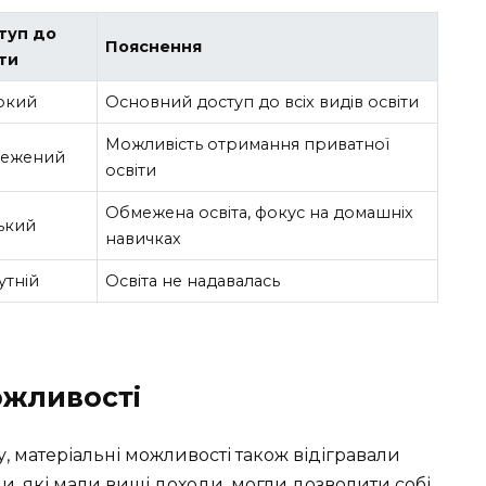
туп до
Пояснення
іти
окий
Основний доступ до всіх видів освіти
Можливість отримання приватної
ежений
освіти
Обмежена освіта, фокус на домашніх
ький
навичках
утній
Освіта не надавалась
ожливості
, матеріальні можливості також відігравали
ни, які мали вищі доходи, могли дозволити собі