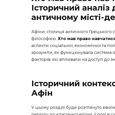
Історичний аналіз 
античному місті-д
Афіни, столиця античного Грецького св
філософією.
Хто мав право навчатися
аспекти соціальної, економічної та п
зрозуміти, як функціонувала система 
факторів, які впливали на доступ до зн
Історичний контекс
Афін
У цьому розділі буде розглянуто еволю
періоду до класичної епохи, її ролі в су