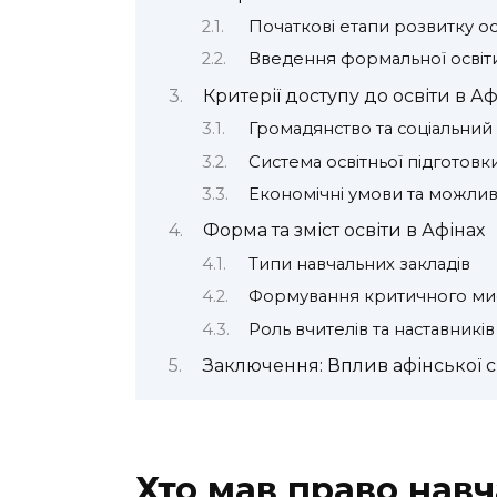
Початкові етапи розвитку ос
Введення формальної освіт
Критерії доступу до освіти в Аф
Громадянство та соціальний 
Система освітньої підготовк
Економічні умови та можлив
Форма та зміст освіти в Афінах
Типи навчальних закладів
Формування критичного ми
Роль вчителів та наставників
Заключення: Вплив афінської с
Хто мав право навч