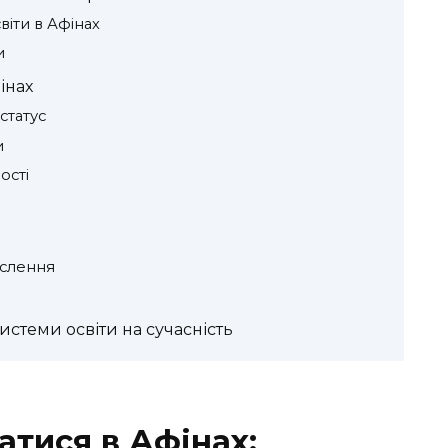
віти в Афінах
и
інах
статус
и
ості
слення
истеми освіти на сучасність
атися в Афінах: