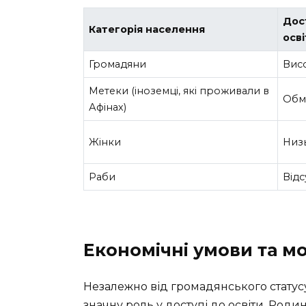
Дос
Категорія населення
осв
Громадяни
Вис
Метеки (іноземці, які проживали в
Обм
Афінах)
Жінки
Низ
Раби
Відс
Економічні умови та м
Незалежно від громадянського статусу
значну роль у доступі до освіти. Роди