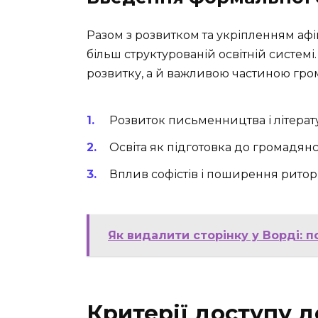
Разом з розвитком та укріпленням афі
більш структурованій освітній системі
розвитку, а й важливою частиною гро
Розвиток письменництва і літера
Освіта як підготовка до громадянс
Вплив софістів і поширення рито
Як видалити сторінку у Ворді: п
Критерії доступу д