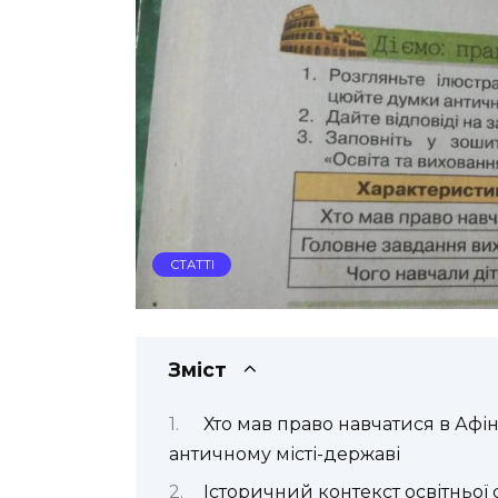
СТАТТІ
Зміст
Хто мав право навчатися в Афін
античному місті-державі
Історичний контекст освітньої