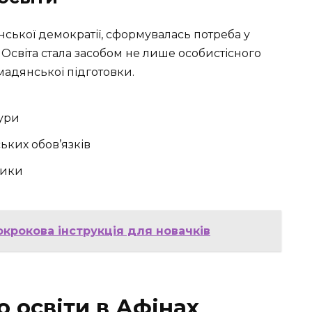
нської демократії, сформувалась потреба у
. Освіта стала засобом не лише особистісного
мадянської підготовки.
тури
ьких обов’язків
рики
окрокова інструкція для новачків
о освіти в Афінах