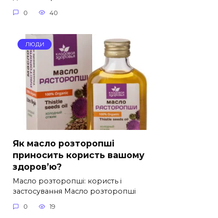
0
40
ЛЮДИ
Як масло розторопші
приносить користь вашому
здоров’ю?
Масло розторопші: користь і
застосування Масло розторопші
0
19