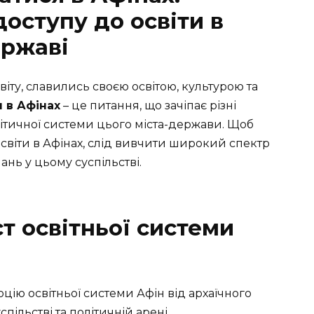
доступу до освіти в
ержаві
іту, славились своєю освітою, культурою та
 в Афінах
– це питання, що зачіпає різні
олітичної системи цього міста-держави. Щоб
освіти в Афінах, слід вивчити широкий спектр
ань у цьому суспільстві.
т освітньої системи
цію освітньої системи Афін від архаїчного
спільстві та політичній арені.