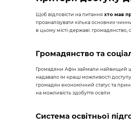
Щоб відповісти на питання
хто мав п
проаналізувати кілька основних чинни
в цьому місті-державі: громадянство, с
Громадянство та соціа
Громадяни Афін займали найвищий щаб
надавало їм кращі можливості доступу
громадян економічний статус та прин
на можливість здобуття освіти.
Система освітньої підг