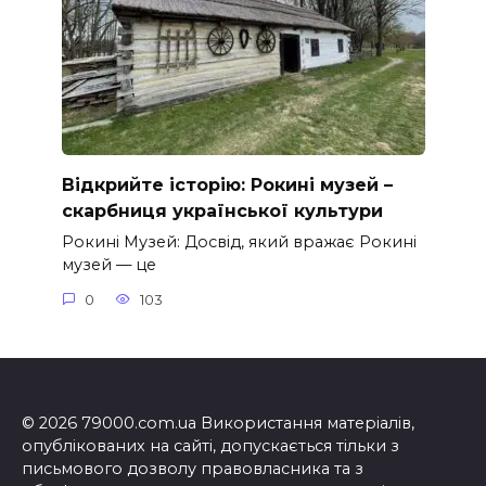
Відкрийте історію: Рокині музей –
скарбниця української культури
Рокині Музей: Досвід, який вражає Рокині
музей — це
0
103
© 2026 79000.com.ua Використання матеріалів,
опублікованих на сайті, допускається тільки з
письмового дозволу правовласника та з