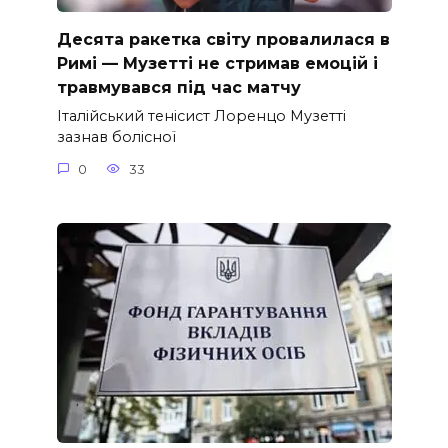
Десята ракетка світу провалилася в
Римі — Музетті не стримав емоцій і
травмувався під час матчу
Італійський тенісист Лоренцо Музетті
зазнав болісної
0
33