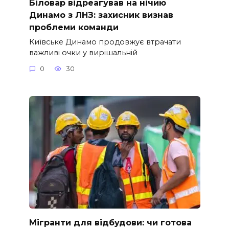
Біловар відреагував на нічию
Динамо з ЛНЗ: захисник визнав
проблеми команди
Київське Динамо продовжує втрачати
важливі очки у вирішальній
0
30
Мігранти для відбудови: чи готова