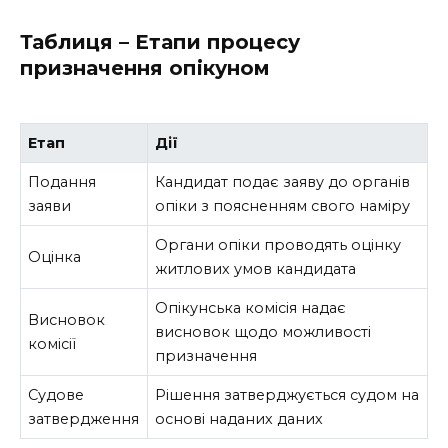
Таблиця – Етапи процесу
призначення опікуном
Етап
Дії
Подання
Кандидат подає заяву до органів
заяви
опіки з поясненням свого наміру
Органи опіки проводять оцінку
Оцінка
житлових умов кандидата
Опікунська комісія надає
Висновок
висновок щодо можливості
комісії
призначення
Судове
Рішення затверджується судом на
затвердження
основі наданих даних