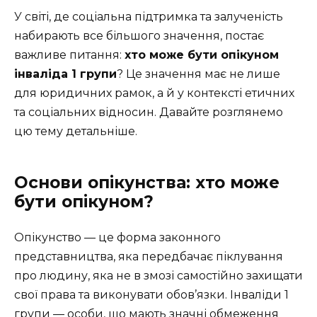
У світі, де соціальна підтримка та залученість
набирають все більшого значення, постає
важливе питання:
хто може бути опікуном
інваліда 1 групи
? Це значення має не лише
для юридичних рамок, а й у контексті етичних
та соціальних відносин. Давайте розглянемо
цю тему детальніше.
Основи опікунства: хто може
бути опікуном?
Опікунство — це форма законного
представництва, яка передбачає піклування
про людину, яка не в змозі самостійно захищати
свої права та виконувати обов’язки. Інваліди 1
групи — особи, що мають значні обмеження