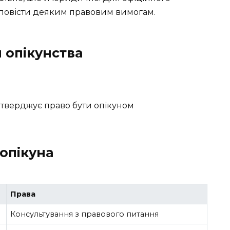
дповісти деяким правовим вимогам.
 опікунства
дтверджує право бути опікуном
 опікуна
Права
Консультування з правового питання