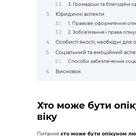
3. Громадські та благодійні ор
Юридичні аспекти
1. Правове оформлення опі
2. Зобов’язання і права опіку
Особисті якості, необхідні для 
Соціальний та емоційний аспек
Способи забезпечення соціа
Висновок
Хто може бути опі
віку
Питання
хто може бути опікуном лю