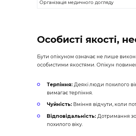
Організація медичного догляду
Особисті якості, н
Бути опікуном означає не лише викон
особистими якостями. Опікун повинен
Терпіння:
Деякі люди похилого вік
вимагає терпіння.
Чуйність:
Вміння відчути, коли пот
Відповідальність:
Дотримання зоб
похилого віку.