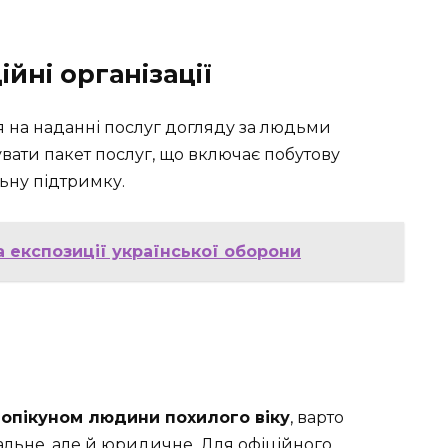
ійні організації
ся на наданні послуг догляду за людьми
вати пакет послуг, що включає побутову
ьну підтримку.
а експозиції української оборони
 опікуном людини похилого віку
, варто
альне, але й юридичне. Для офіційного