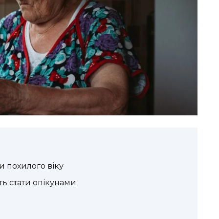
и похилого віку
уть стати опікунами