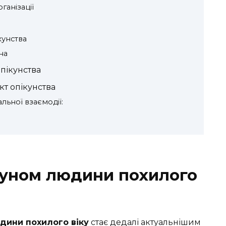
ганізації
кунства
на
опікунства
т опікунства
льної взаємодії:
куном людини похилого
дини похилого віку
стає дедалі актуальнішим