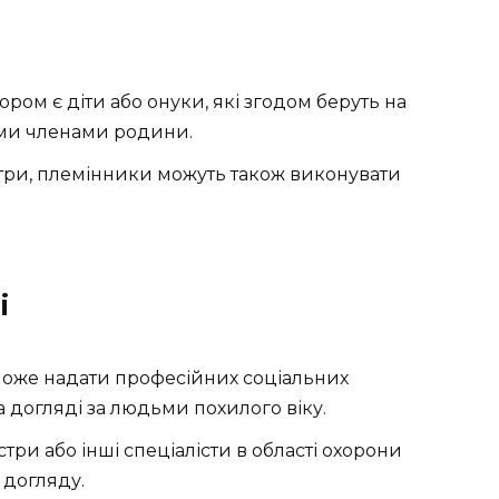
ом є діти або онуки, які згодом беруть на
ими членами родини.
три, племінники можуть також виконувати
і
оже надати професійних соціальних
а догляді за людьми похилого віку.
три або інші спеціалісти в області охорони
 догляду.