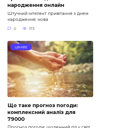
народження онлайн
Штучний інтелект привітання з днем
народження: нова
0
173
ЦІКАВЕ
Що таке прогноз погоди:
комплексний аналіз для
79000
Прогноз погоди: щоденний гід у світі