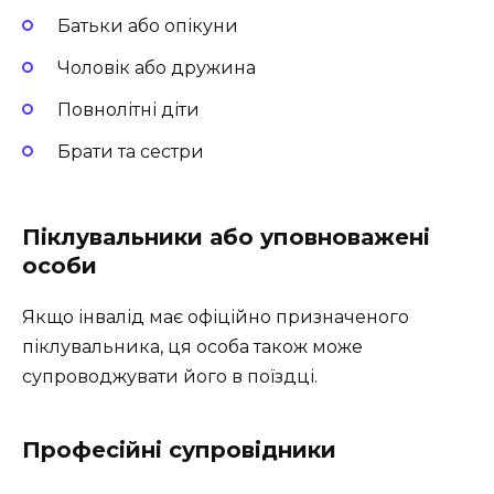
Батьки або опікуни
Чоловік або дружина
Повнолітні діти
Брати та сестри
Піклувальники або уповноважені
особи
Якщо інвалід має офіційно призначеного
піклувальника, ця особа також може
супроводжувати його в поїздці.
Професійні супровідники