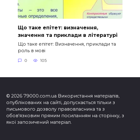
Що таке епітет: визначення,
значення та приклади в літературі
Що таке епітет: Визначення, приклади та
роль в мові
0
105
© 2026 79000.com.ua Використання матеріалів,
опублікованих на сайті, допускається тільки з
письмового дозволу правовласника та з
обов'язковим прямим посиланням на сторінку, з
якої запозичений матеріал.