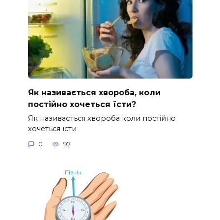
Як називається хвороба, коли
постійно хочеться їсти?
Як називається хвороба коли постійно
хочеться їсти
0
97