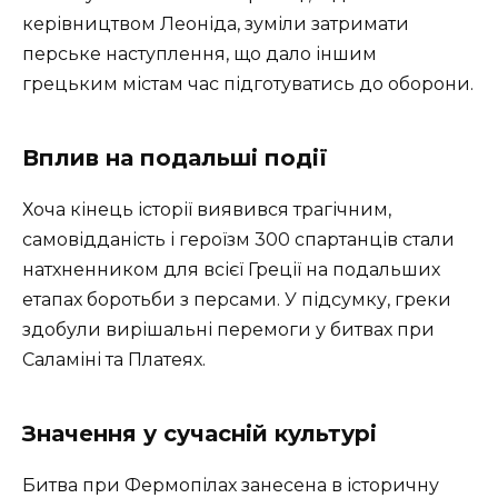
керівництвом Леоніда, зуміли затримати
перське наступлення, що дало іншим
грецьким містам час підготуватись до оборони.
Вплив на подальші події
Хоча кінець історії виявився трагічним,
самовідданість і героїзм 300 спартанців стали
натхненником для всієї Греції на подальших
етапах боротьби з персами. У підсумку, греки
здобули вирішальні перемоги у битвах при
Саламіні та Платеях.
Значення у сучасній культурі
Битва при Фермопілах занесена в історичну