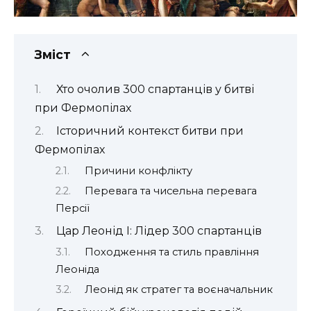
Зміст
Хто очолив 300 спартанців у битві
при Фермопілах
Історичний контекст битви при
Фермопілах
Причини конфлікту
Перевага та чисельна перевага
Персії
Цар Леонід I: Лідер 300 спартанців
Походження та стиль правління
Леоніда
Леонід як стратег та воєначальник