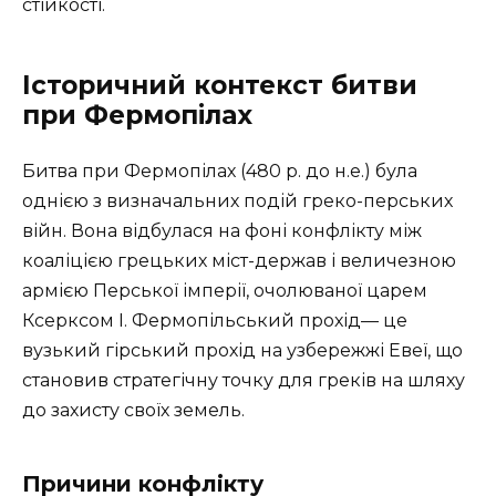
стійкості.
Історичний контекст битви
при Фермопілах
Битва при Фермопілах (480 р. до н.е.) була
однією з визначальних подій греко-перських
війн. Вона відбулася на фоні конфлікту між
коаліцією грецьких міст-держав і величезною
армією Перської імперії, очолюваної царем
Ксерксом I. Фермопільський прохід— це
вузький гірський прохід на узбережжі Евеї, що
становив стратегічну точку для греків на шляху
до захисту своїх земель.
Причини конфлікту