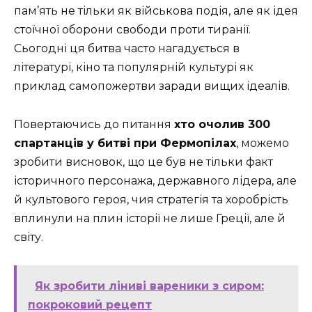
пам’ять не тільки як військова подія, але як ідея
стоїчної оборони свободи проти тиранії.
Сьогодні ця битва часто нагадується в
літературі, кіно та популярній культурі як
приклад самопожертви заради вищих ідеалів.
Повертаючись до питання
хто очолив 300
спартанців у битві при Фермопілах
, можемо
зробити висновок, що це був не тільки факт
історичного персонажа, державного лідера, але
й культового героя, чия стратегія та хоробрість
вплинули на плин історії не лише Греції, але й
світу.
Як зробити ліниві вареники з сиром:
покроковий рецепт