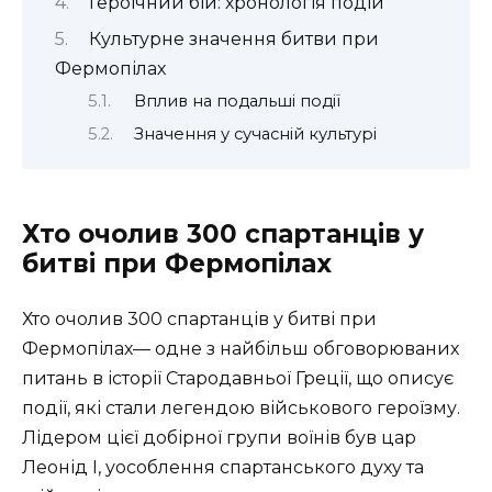
Героїчний бій: хронологія подій
Культурне значення битви при
Фермопілах
Вплив на подальші події
Значення у сучасній культурі
Хто очолив 300 спартанців у
битві при Фермопілах
Хто очолив 300 спартанців у битві при
Фермопілах— одне з найбільш обговорюваних
питань в історії Стародавньої Греції, що описує
події, які стали легендою військового героїзму.
Лідером цієї добірної групи воїнів був цар
Леонід I, уособлення спартанського духу та