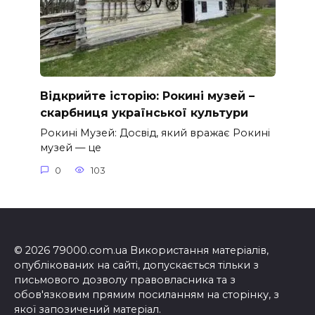
Відкрийте історію: Рокині музей –
скарбниця української культури
Рокині Музей: Досвід, який вражає Рокині
музей — це
0
103
© 2026 79000.com.ua Використання матеріалів,
опублікованих на сайті, допускається тільки з
письмового дозволу правовласника та з
обов'язковим прямим посиланням на сторінку, з
якої запозичений матеріал.