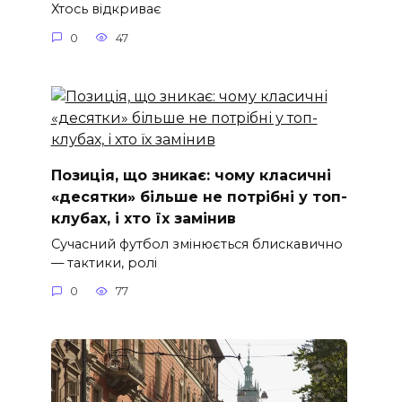
Хтось відкриває
0
47
Позиція, що зникає: чому класичні
«десятки» більше не потрібні у топ-
клубах, і хто їх замінив
Сучасний футбол змінюється блискавично
— тактики, ролі
0
77