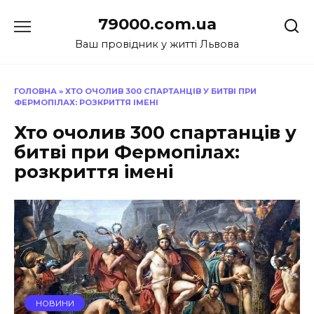
Перейти
79000.com.ua
до
вмісту
Ваш провідник у житті Львова
ГОЛОВНА
»
ХТО ОЧОЛИВ 300 СПАРТАНЦІВ У БИТВІ ПРИ
ФЕРМОПІЛАХ: РОЗКРИТТЯ ІМЕНІ
Хто очолив 300 спартанців у
битві при Фермопілах:
розкриття імені
НОВИНИ