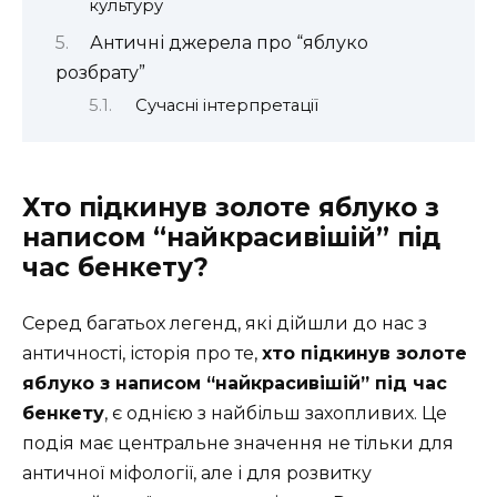
культуру
Античні джерела про “яблуко
розбрату”
Сучасні інтерпретації
Хто підкинув золоте яблуко з
написом “найкрасивішій” під
час бенкету?
Серед багатьох легенд, які дійшли до нас з
античності, історія про те,
хто підкинув золоте
яблуко з написом “найкрасивішій” під час
бенкету
, є однією з найбільш захопливих. Це
подія має центральне значення не тільки для
античної міфології, але і для розвитку