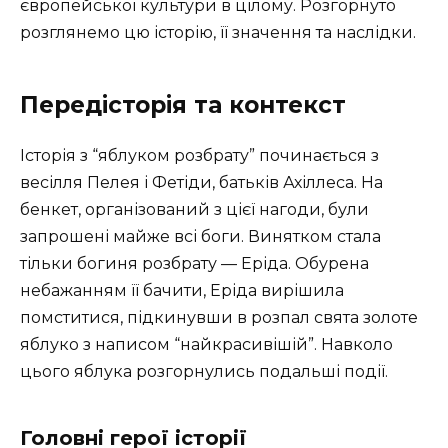
європейської культури в цілому. Розгорнуто
розглянемо цю історію, її значення та наслідки.
Передісторія та контекст
Історія з “яблуком розбрату” починається з
весілля Пелея і Фетіди, батьків Ахіллеса. На
бенкет, організований з цієї нагоди, були
запрошені майже всі боги. Винятком стала
тільки богиня розбрату — Еріда. Обурена
небажанням її бачити, Еріда вирішила
помститися, підкинувши в розпал свята золоте
яблуко з написом “найкрасивішій”. Навколо
цього яблука розгорнулись подальші події.
Головні герої історії