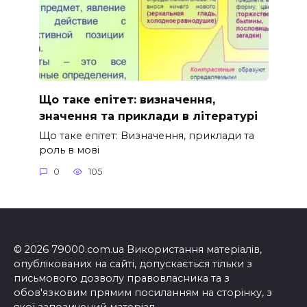
Що таке епітет: визначення,
значення та приклади в літературі
Що таке епітет: Визначення, приклади та
роль в мові
0
105
© 2026 79000.com.ua Використання матеріалів,
опублікованих на сайті, допускається тільки з
письмового дозволу правовласника та з
обов'язковим прямим посиланням на сторінку, з