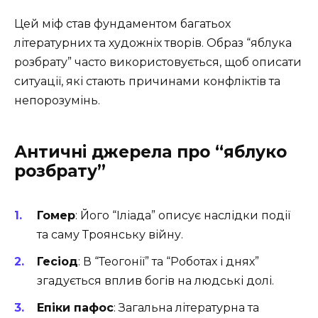
Цей міф став фундаментом багатьох
літературних та художніх творів. Образ “яблука
розбрату” часто використовується, щоб описати
ситуації, які стають причинами конфліктів та
непорозумінь.
Античні джерела про “яблуко
розбрату”
Гомер
: Його “Іліада” описує наслідки події
та саму Троянську війну.
Гесіод
: В “Теогонії” та “Роботах і днях”
згадується вплив богів на людські долі.
Епіки пафос
: Загальна літературна та