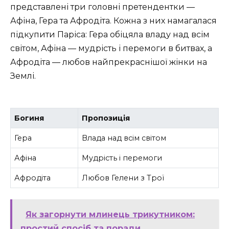
представлені три головні претендентки —
Афіна, Гера та Афродіта. Кожна з них намагалася
підкупити Паріса: Гера обіцяла владу над всім
світом, Афіна — мудрість і перемоги в битвах, а
Афродіта — любов найпрекраснішої жінки на
Землі.
Богиня
Пропозиція
Гера
Влада над всім світом
Афіна
Мудрість і перемоги
Афродіта
Любов Гелени з Трої
Як загорнути млинець трикутником:
простий спосіб та поради