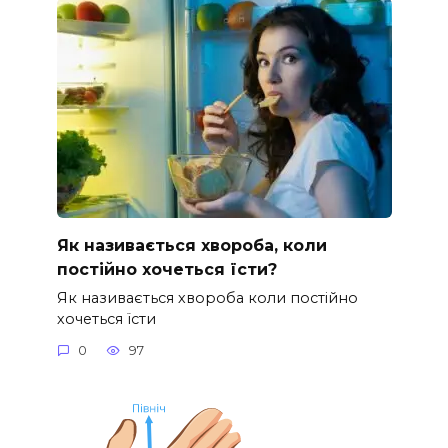
Як називається хвороба, коли
постійно хочеться їсти?
Як називається хвороба коли постійно
хочеться їсти
0
97