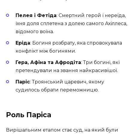
Пелея і Фетіда
: Смертний герой і нереїда,
їхня доля сплетена з долею самого Ахіллеса,
відомого воїна.
Еріда
: Богиня розбрату, яка спровокувала
конфлікт між богинями.
Гера, Афіна та Афродіта
: Три богині, які
претендували на звання найкрасивішої.
Паріс
: Троянський царевич, якому
судилось обрати переможницю.
Роль Паріса
Вирішальним етапом стає суд, на який були