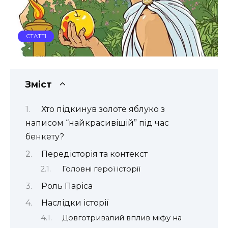
СТАТТІ
Зміст
Хто підкинув золоте яблуко з
написом “найкрасивішій” під час
бенкету?
Передісторія та контекст
Головні герої історії
Роль Паріса
Наслідки історії
Довготривалий вплив міфу на