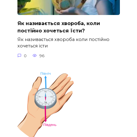
Як називається хвороба, коли
постійно хочеться їсти?
Як називається хвороба коли постійно
хочеться їсти
0
96