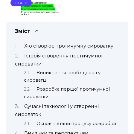
СТАТТІ
Зміст
Хто створює протичумну сироватку
Історія створення протичумної
сироватки
Виникнення необхідності у
сироватці
Розробка першої протичумної
сироватки
Сучасні технології у створенні
сироваток
Основні етапи процесу розробки
Виклики та перспективи