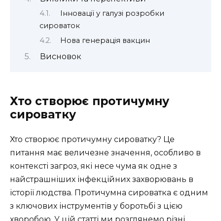
Інновації у галузі розробки
сироваток
Нова генерація вакцин
Висновок
Хто створює протичумну
сироватку
Хто створює протичумну сироватку? Це
питання має величезне значення, особливо в
контексті загроз, які несе чума як одне з
найстрашніших інфекційних захворювань в
історії людства. Протичумна сироватка є одним
з ключових інструментів у боротьбі з цією
хворобою. У цій статті ми розглянемо різні