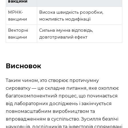
вакцини
МРНК-
Висока швидкість розробки,
вакцини
можливість модифікації
Векторні
Сильна імунна відповідь,
вакцини
довготривалий ефект
Висновок
Таким чином, хто створює протичумну
сироватку — це складне питання, яке охоплює
багатокомпонентний процес, що починається
від лабораторних досліджень і закінчується
повномасштабним виробництвом та
впровадженням в суспільство. Зусилля безлічі
науковців, дослідників та інвесторів спрямовані