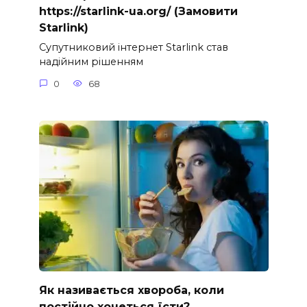
https://starlink-ua.org/ (Замовити
Starlink)
Супутниковий інтернет Starlink став
надійним рішенням
0
68
Як називається хвороба, коли
постійно хочеться їсти?