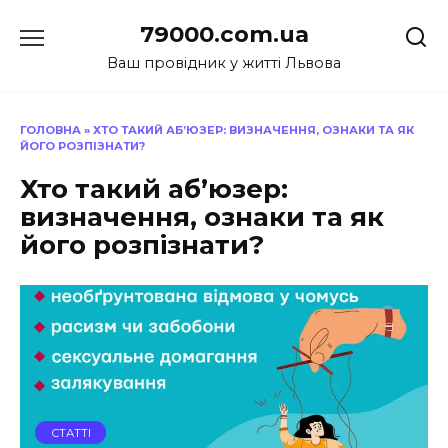
Перейти
79000.com.ua
до
вмісту
Ваш провідник у житті Львова
ГОЛОВНА
»
ХТО ТАКИЙ АБ’ЮЗЕР: ВИЗНАЧЕННЯ, ОЗНАКИ ТА ЯК
ЙОГО РОЗПІЗНАТИ?
Хто такий аб’юзер:
визначення, ознаки та як
його розпізнати?
СТАТТІ