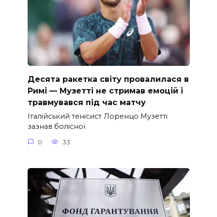
Десята ракетка світу провалилася в
Римі — Музетті не стримав емоцій і
травмувався під час матчу
Італійський тенісист Лоренцо Музетті
зазнав болісної
0
33