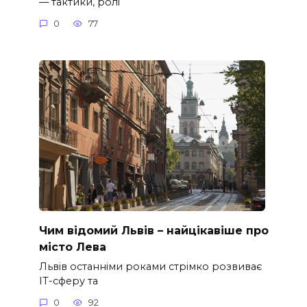
— тактики, ролі
0
77
Чим відомий Львів – найцікавіше про
місто Лева
Львів останніми роками стрімко розвиває
ІТ-сферу та
0
92