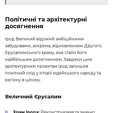
Політичні та архітектурні
досягнення
Ірод Великий відомий амбіційними
забудовами, зокрема, відновленням Другого
Єрусалимського храму, яке стало його
найбільшим досягненням. Завдяки цим
архітектурним проектам Ірод залишив
помітний слід у історії юдейського народу та
регіону в цілому.
Величний Єрусалим
Храм Ірода:
Реконструював та значно