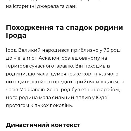
на історичні джерела та дані.
Походження та спадок родини
Ірода
Ірод Великий народився приблизно у 73 році
до н.е. в місті Аскалон, розташованому на
території сучасного Ізраїлю. Він походив із
родини, що мала ідумеянське коріння, з чого
виходить, що його предки прийняли юдаїзм за
часів Маккавеїв. Хоча Ірод був етнічно арабом,
його родина мала сильний вплив у Юдеї
протягом кількох поколінь.
Династичний контекст