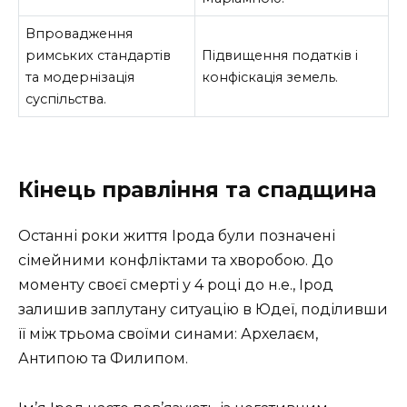
Впровадження
римських стандартів
Підвищення податків і
та модернізація
конфіскація земель.
суспільства.
Кінець правління та спадщина
Останні роки життя Ірода були позначені
сімейними конфліктами та хворобою. До
моменту своєї смерті у 4 році до н.е., Ірод
залишив заплутану ситуацію в Юдеї, поділивши
її між трьома своїми синами: Архелаєм,
Антипою та Филипом.