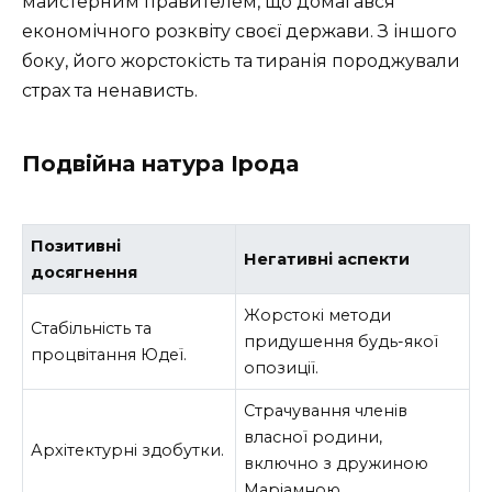
майстерним правителем, що домагався
економічного розквіту своєї держави. З іншого
боку, його жорстокість та тиранія породжували
страх та ненависть.
Подвійна натура Ірода
Позитивні
Негативні аспекти
досягнення
Жорстокі методи
Стабільність та
придушення будь-якої
процвітання Юдеї.
опозиції.
Страчування членів
власної родини,
Архітектурні здобутки.
включно з дружиною
Маріамною.