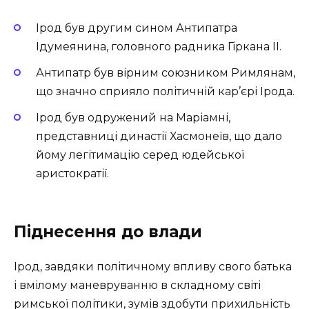
Ірод був другим сином Антипатра
Ідумеянина, головного радника Гіркана II.
Антипатр був вірним союзником Римлянам,
що значно сприяло політичній кар’єрі Ірода.
Ірод був одружений на Маріамні,
представниці династії Хасмонеїв, що дало
йому легітимацію серед юдейської
аристократії.
Піднесення до влади
Ірод, завдяки політичному впливу свого батька
і вмілому маневруванню в складному світі
римської політики, зумів здобути прихильність