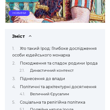
НОВИНИ
Зміст
Хто такий Ірод: Глибоке дослідження
особи юдейського монарха
Походження та спадок родини Ірода
Династичний контекст
Піднесення до влади
Політичні та архітектурні досягнення
Величний Єрусалим
Соціальна та релігійна політика
Подвійна натура Ірода