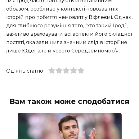
Ім’я Ірод часто пов’язують із негативним
образом, особливо у контексті новозавітніх
історій про побиття немовлят у Віфлеємі. Однак,
для глибшого розуміння того, “хто такий Ірод”,
важливо враховувати всі аспекти його складної
постаті, яка залишила значний слід в історії не
лише Юдеї, але й усього Середземномор’я.
Оцініть статтю
Вам також може сподобатися