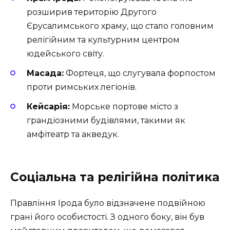
розширив територію Другого
Єрусалимського храму, що стало головним
релігійним та культурним центром
юдейського світу.
Масада:
Фортеця, що слугувала форпостом
проти римських легіонів.
Кейсарія:
Морське портове місто з
грандіозними будівлями, такими як
амфітеатр та акведук.
Соціальна та релігійна політика
Правління Ірода було відзначене подвійною
грані його особистості. З одного боку, він був