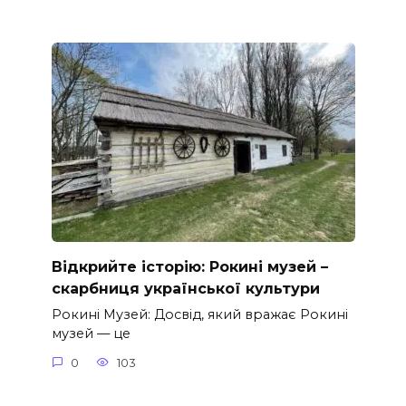
Відкрийте історію: Рокині музей –
скарбниця української культури
Рокині Музей: Досвід, який вражає Рокині
музей — це
0
103