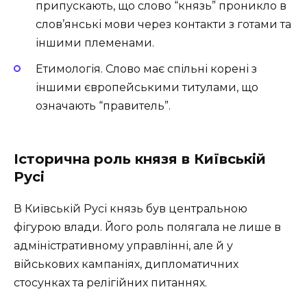
припускають, що слово “князь” проникло в
слов’янські мови через контакти з готами та
іншими племенами.
Етимологія. Слово має спільні корені з
іншими європейськими титулами, що
означають “правитель”.
Історична роль князя в Київській
Русі
В Київській Русі князь був центральною
фігурою влади. Його роль полягала не лише в
адміністративному управлінні, але й у
військових кампаніях, дипломатичних
стосунках та релігійних питаннях.