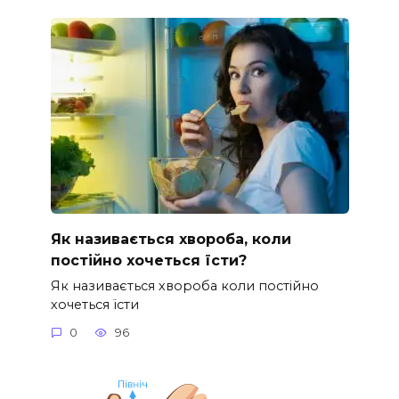
Як називається хвороба, коли
постійно хочеться їсти?
Як називається хвороба коли постійно
хочеться їсти
0
96