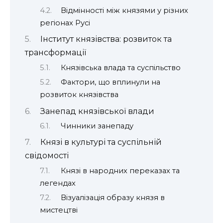
Відмінності між князями у різних
регіонах Русі
Інститут князівства: розвиток та
трансформації
Князівська влада та суспільство
Фактори, що вплинули на
розвиток князівства
Занепад князівської влади
Чинники занепаду
Князі в культурі та суспільній
свідомості
Князі в народних переказах та
легендах
Візуалізація образу князя в
мистецтві