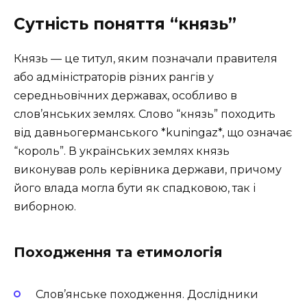
Сутність поняття “князь”
Князь — це титул, яким позначали правителя
або адміністраторів різних рангів у
середньовічних державах, особливо в
слов’янських землях. Слово “князь” походить
від давньогерманського *kuningaz*, що означає
“король”. В українських землях князь
виконував роль керівника держави, причому
його влада могла бути як спадковою, так і
виборною.
Походження та етимологія
Слов’янське походження. Дослідники