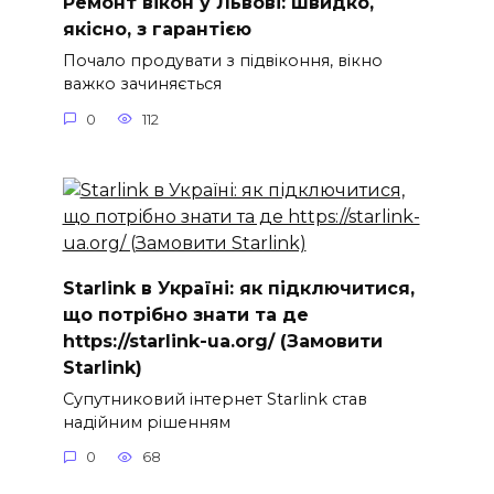
Ремонт вікон у Львові: швидко,
якісно, з гарантією
Почало продувати з підвіконня, вікно
важко зачиняється
0
112
Starlink в Україні: як підключитися,
що потрібно знати та де
https://starlink-ua.org/ (Замовити
Starlink)
Супутниковий інтернет Starlink став
надійним рішенням
0
68