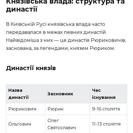
Князівська влада: структура та
династії
В Київській Русі князівська влада часто
передавалася в межах певних династій.
Найвідоміша з них — це династія Рюриковичів,
заснована, за легендами, князем Рюриком.
Династії князів
Назва
Час
Засновник
династії
існування
Рюриковичі
Рюрик
9-16 століття
Олег
Ольговичі
11-13 століття
Святославич