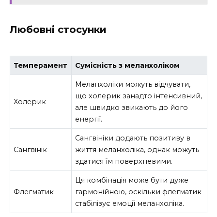
Любовні стосунки
Темперамент
Сумісність з меланхоліком
Меланхоліки можуть відчувати,
що холерик занадто інтенсивний,
Холерик
але швидко звикають до його
енергії.
Сангвініки додають позитиву в
Сангвінік
життя меланхоліка, однак можуть
здатися їм поверхневими.
Ця комбінація може бути дуже
Флегматик
гармонійною, оскільки флегматик
стабілізує емоції меланхоліка.