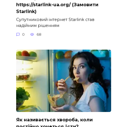
https://starlink-ua.org/ (Замовити
Starlink)
Супутниковий інтернет Starlink став
надійним рішенням
0
68
Як називається хвороба, коли
постійно хочеться їсти?