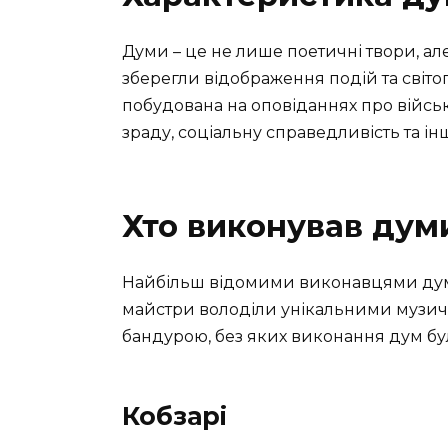
Думи – це не лише поетичні твори, але
зберегли відображення подій та світо
побудована на оповіданнях про військ
зраду, соціальну справедливість та інш
Хто виконував дум
Найбільш відомими виконавцями дум б
майстри володіли унікальними музичн
бандурою, без яких виконання дум б
Кобзарі