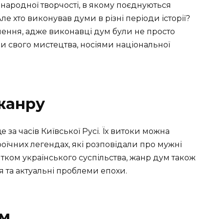
народної творчості, в якому поєднуються
Але хто виконував думи в різні періоди історії?
чення, адже виконавці дум були не просто
и свого мистецтва, носіями національної
 жанру
 за часів Київської Русі. Їх витоки можна
ероїчних легендах, які розповідали про мужні
итком українського суспільства, жанр дум також
я та актуальні проблеми епохи.
ум