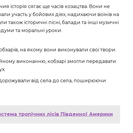
чия історія сягає ще часів козацтва. Вони не
али участь у бойових діях, надихаючи воїнів на
и також історичні пісні, балади та інші музичні
здуми та моральні уроки.
бзарів, на якому вони виконували свої твори.
йному виконанню, кобзарі змогли передавати
ух.
одорожували від села до села, поширюючи
истема тропічних лісів Південної Америки