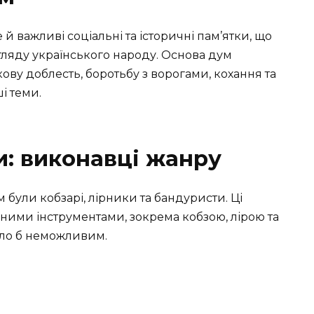
 й важливі соціальні та історичні пам’ятки, що
гляду українського народу. Основа дум
ову доблесть, боротьбу з ворогами, кохання та
і теми.
и: виконавці жанру
ули кобзарі, лірники та бандуристи. Ці
ими інструментами, зокрема кобзою, лірою та
уло б неможливим.