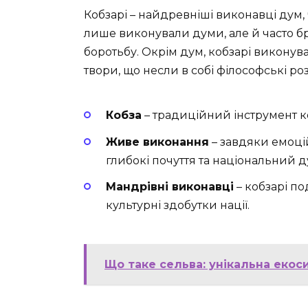
Кобзарі – найдревніші виконавці дум, 
лише виконували думи, але й часто бр
боротьбу. Окрім дум, кобзарі виконувал
твори, що несли в собі філософські ро
Кобза
– традиційний інструмент ко
Живе виконання
– завдяки емоці
глибокі почуття та національний д
Мандрівні виконавці
– кобзарі п
культурні здобутки нації.
Що таке сельва: унікальна екос