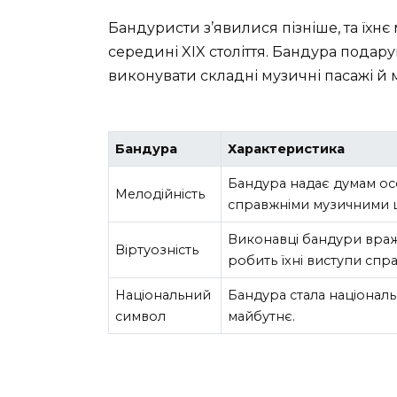
Бандуристи з’явилися пізніше, та їхн
середині XIX століття. Бандура подару
виконувати складні музичні пасажі й м
Бандура
Характеристика
Бандура надає думам осо
Мелодійність
справжніми музичними 
Виконавці бандури враж
Віртуозність
робить їхні виступи спр
Національний
Бандура стала націонал
символ
майбутнє.