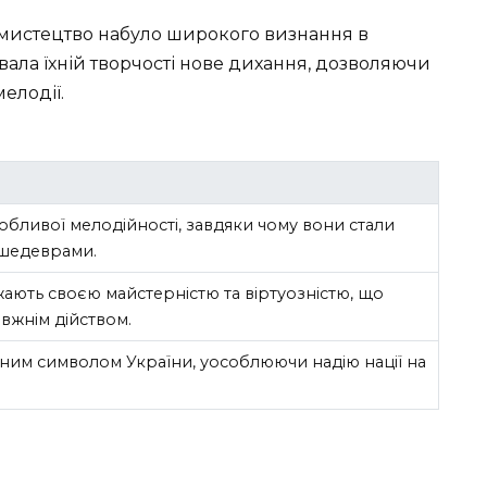
є мистецтво набуло широкого визнання в
вала їхній творчості нове дихання, дозволяючи
елодії.
бливої мелодійності, завдяки чому вони стали
шедеврами.
ають своєю майстерністю та віртуозністю, що
авжнім дійством.
ьним символом України, уособлюючи надію нації на