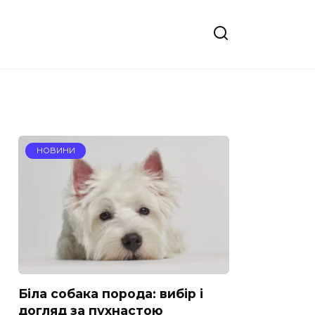
НОВИНИ
Біла собака порода: вибір і
догляд за пухнастою