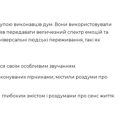
упою виконавців дум. Вони використовували
ляв передавати величезний спектр емоцій та
ніверсальні людські переживання, такі як
ася своїм особливим звучанням.
виконуваних лірниками, містили роздуми про
 глибоким змістом і роздумами про сенс життя.