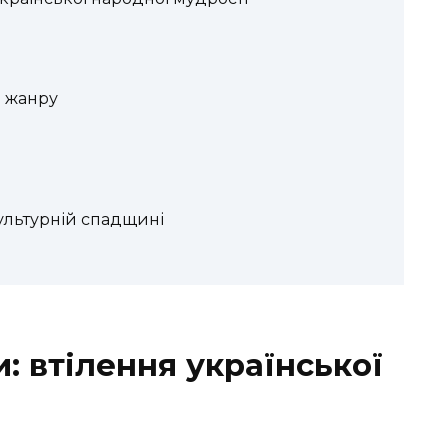
і жанру
ультурній спадщині
: втілення української