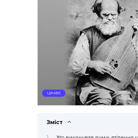
ЦІКАВЕ
Зміст
Хто виконував думи: втілення у