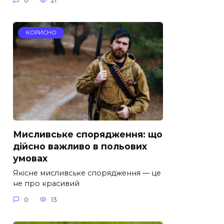
0
21
КОРИСНО
Мисливське спорядження: що
дійсно важливо в польових
умовах
Якісне мисливське спорядження — це
не про красивий
0
13