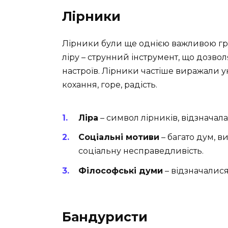
Лірники
Лірники були ще однією важливою гр
ліру – струнний інструмент, що дозво
настроїв. Лірники частіше виражали у
кохання, горе, радість.
Ліра
– символ лірників, відзначал
Соціальні мотиви
– багато дум, 
соціальну несправедливість.
Філософські думи
– відзначалися
Бандуристи