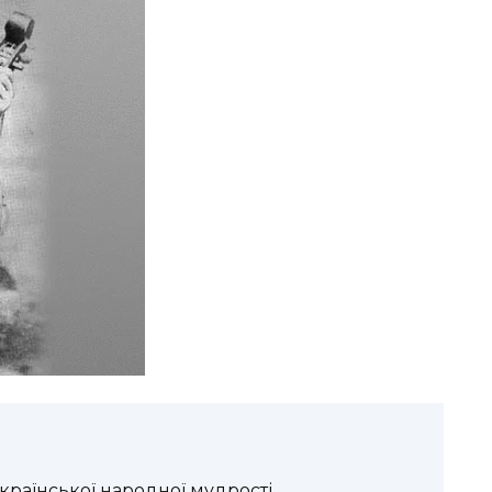
країнської народної мудрості