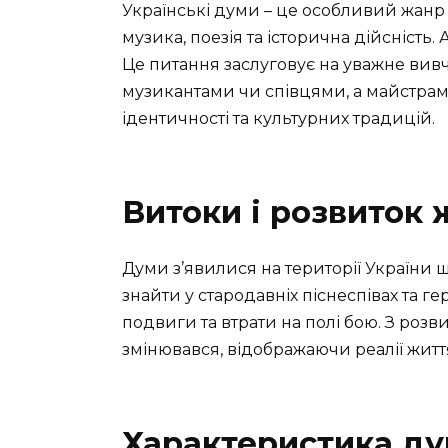
Українські думи – це особливий жанр 
музика, поезія та історична дійсність. 
Це питання заслуговує на уважне вив
музикантами чи співцями, а майстрам
ідентичності та культурних традицій.
Витоки і розвиток
Думи з’явилися на території України ще
знайти у стародавніх піснеспівах та г
подвиги та втрати на полі бою. З розв
змінювався, відображаючи реалії житт
Характеристика д