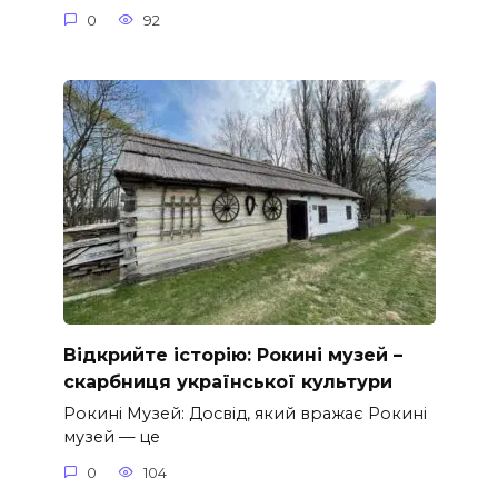
0
92
Відкрийте історію: Рокині музей –
скарбниця української культури
Рокині Музей: Досвід, який вражає Рокині
музей — це
0
104