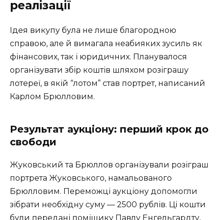
реалізації
Ідея викупу була не лише благородною
справою, але й вимагала неабияких зусиль як
фінансових, так і юридичних. Планувалося
організувати збір коштів шляхом розіграшу
лотереї, в якій “лотом” став портрет, написаний
Карлом Брюлловим.
Результат аукціону: перший крок до
свободи
Жуковський та Брюллов організували розіграш
портрета Жуковського, намальованого
Брюлловим. Переможці аукціону допомогли
зібрати необхідну суму — 2500 рублів. Ці кошти
були передані поміщику Павлу Енгельгардту,