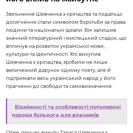
Звільнення Шевченка з кріпацтва та подальші
досягнення стали символом боротьби за права
людини та національні ідеали. Він залишив
значний літературний і мистецький спадок, що
вплинув на розвиток української мови,
культури та ідентичності. Хто викупив
Шевченка з кріпацтва, зробили не лише
величезний дарунок одному поету, але й
підтримали весь український народ у його
прагненні до свободи та самовизначення.
Відмінності та особливості популярної
породи бульдога для власників
Отже, процес викупу Тараса Шевченка з