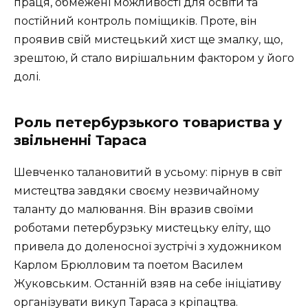
праця, обмежені можливості для освіти та
постійний контроль поміщиків. Проте, він
проявив свій мистецький хист ще змалку, що,
зрештою, й стало вирішальним фактором у його
долі.
Роль петербурзького товариства у
звільненні Тараса
Шевченко талановитий в усьому: пірнув в світ
мистецтва завдяки своєму незвичайному
таланту до малювання. Він вразив своїми
роботами петербурзьку мистецьку еліту, що
привела до доленосної зустрічі з художником
Карлом Брюлловим та поетом Василем
Жуковським. Останній взяв на себе ініціативу
організувати викуп Тараса з кріпацтва.