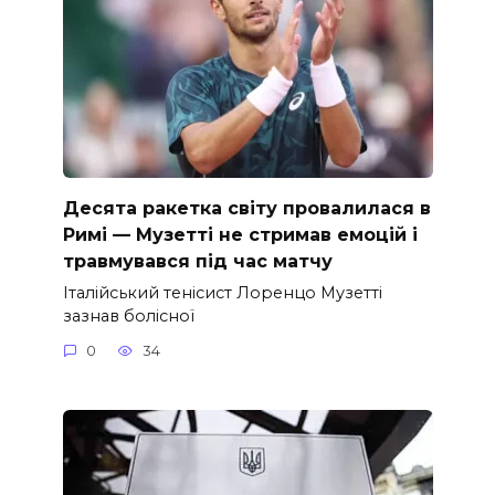
Десята ракетка світу провалилася в
Римі — Музетті не стримав емоцій і
травмувався під час матчу
Італійський тенісист Лоренцо Музетті
зазнав болісної
0
34