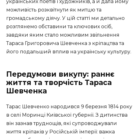
українських поетів і художників, а й дала йому
можливість розквітнути як митцю та
громадському діячу. У цій статті ми детально
розглянемо обставини та ключових осіб,
завдяки яким стало можливим звільнення
Тараса Григоровича Шевченка з кріпацтва та
його подальший вплив на українську культуру.
Передумови викупу: раннє
життя та творчість Тараса
Шевченка
Тарас Шевченко народився 9 березня 1814 року
в селі Моринці Київської губернії. З дитинства
він зазнав труднощів, які супроводжували
життя кріпаків у Російській імперії: важка