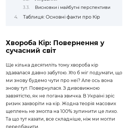
Висновки і майбутні перспективи
Таблиця: Основні факти про Кір
Хвороба Кір: Повернення у
сучасний світ
Ще кілька десятиліть тому хвороба кір
здавалася давно забутою. Хто б міг подумати, що
ми знову будемо чути про неї? Але ось вона
знову тут. Повернулася. З дивовижною
завзятістю, як не погана звичка. В Україні зріс
ризик захворіти на кір. Жодна теорія масових
щеплень не змогла на 100% зупинити це лихо.
Та що тут казати, все складніше, ніж ми могли
передбачити.