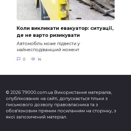
Коли викликати евакуатор: ситуації,
де не варто ризикувати
Автомобіль може підвести у
найнесподіваніший момент
0
14
© 2026 79000.com.ua Використання матеріалів,
опублікованих на сайті, допускається тільки з
письмового дозволу правовласника та з
обов'язковим прямим посиланням на сторінку, з
якої запозичений матеріал.