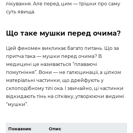
лікування. Але перед цим — трішки про саму
суть явища.
Що таке мушки перед очима?
Цей феномен викликає багато питань. Що за
притча така — мушки перед очима? В
медицині це називається “плаваючі
помутніння”. Вони — не галюцинації, а цілком
матеріальні частинки, що дрейфують у
склоподібному тілі ока. І звичайно, ці частинки
відкидають тінь на сітківку, утворюючи видимі
“мушки”.
Показник
Опис