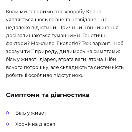
Коли ми говоримо про хворобу Крона,
уявляється щось грізне та незвідане. І це
недалеко від істини. Причини її виникнення
досі залишаються туманними. Генетичні
фактори? Можливо. Екологія? Теж варіант. Щоб
зрозуміти її природу, дивимось на симптоми:
біль у животі, діарея, втрата ваги, втома. Ніби
всього потрошку, але складність та системність
робить її особливо підступною.
Симптоми та діагностика
Біль у животі
Хронічна діарея