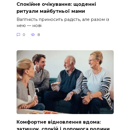
Спокійне очікування: щоденні
ритуали майбутньої мами
Вагітність приносить радість, але разом із
нею — нові
0
8
Комфортне відновлення вдома:
затишок, спокій і допомога родини