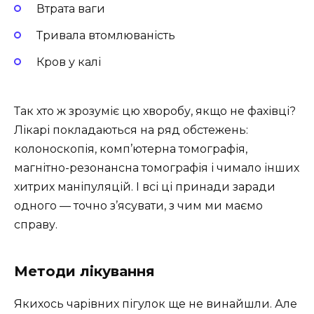
Втрата ваги
Тривала втомлюваність
Кров у калі
Так хто ж зрозуміє цю хворобу, якщо не фахівці?
Лікарі покладаються на ряд обстежень:
колоноскопія, комп’ютерна томографія,
магнітно-резонансна томографія і чимало інших
хитрих маніпуляцій. І всі ці принади заради
одного — точно з’ясувати, з чим ми маємо
справу.
Методи лікування
Якихось чарівних пігулок ще не винайшли. Але