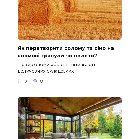
Як перетворити солому та сіно на
кормові гранули чи пелети?
Тюки соломи або сіна вимагають
величезних складських
0
8