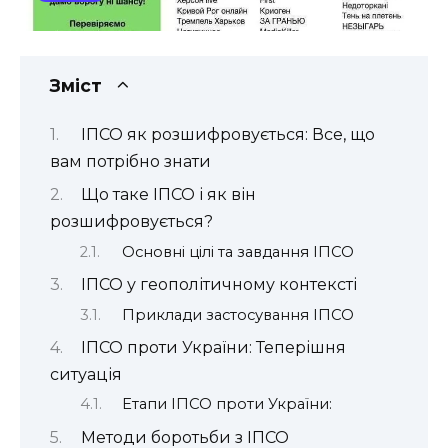
Зміст
ІПСО як розшифровується: Все, що
вам потрібно знати
Що таке ІПСО і як він
розшифровується?
Основні цілі та завдання ІПСО
ІПСО у геополітичному контексті
Приклади застосування ІПСО
ІПСО проти України: Теперішня
ситуація
Етапи ІПСО проти України:
Методи боротьби з ІПСО