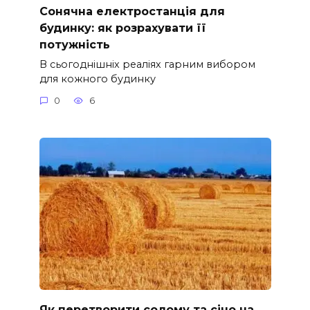
Сонячна електростанція для
будинку: як розрахувати її
потужність
В сьогоднішніх реаліях гарним вибором
для кожного будинку
0
6
Як перетворити солому та сіно на