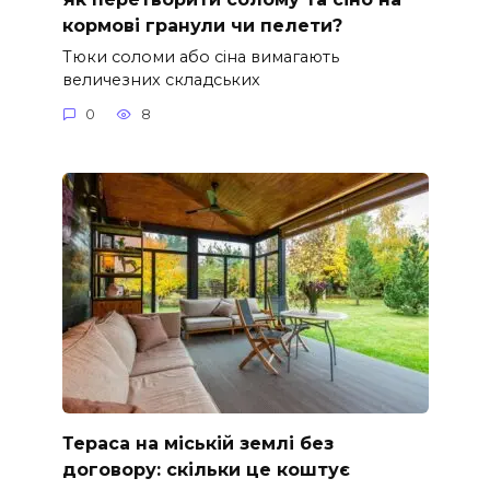
кормові гранули чи пелети?
Тюки соломи або сіна вимагають
величезних складських
0
8
Тераса на міській землі без
договору: скільки це коштує