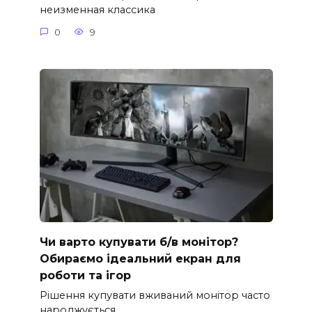
неизменная классика
0
9
Чи варто купувати б/в монітор?
Обираємо ідеальний екран для
роботи та ігор
Рішення купувати вживаний монітор часто
народжується