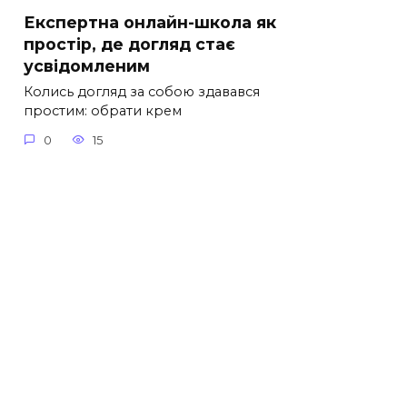
Експертна онлайн-школа як
простір, де догляд стає
усвідомленим
Колись догляд за собою здавався
простим: обрати крем
0
15