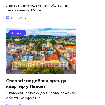
Львівський академічний обласний
театр ляльок: Місце
0
35
ЦІКАВЕ
Osapart: подобова оренда
квартир у Львові
Плануючи поїздку до Львова, важливо
обрати комфортне