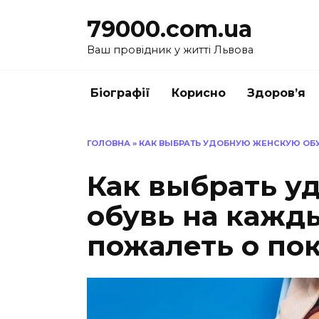
Перейти
79000.com.ua
до
вмісту
Ваш провідник у житті Львова
Біографії
Корисно
Здоров’я
ГОЛОВНА
»
КАК ВЫБРАТЬ УДОБНУЮ ЖЕНСКУЮ ОБУ
Как выбрать у
обувь на кажд
пожалеть о по