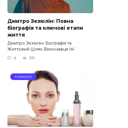
Дмитро Зезюлін: Повна
біографія та ключові етапи
життя
Дмитро Зезюлін: Біографія та
Життєвий Шлях Виконавця Ім’
0
371
КОРИСНО