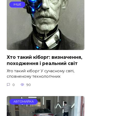
ІНШЕ
Хто такий кіборг: визначення,
походження і реальний світ
Хто такий кіборг У сучасному світі,
сповненому технологічних
0
90
АВТОМИЙКА