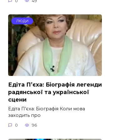
0
49
ЛЮДИ
Едіта П’єха: Біографія легенди
радянської та української
сцени
Едіта П’єха: Біографія Коли мова
заходить про
0
96