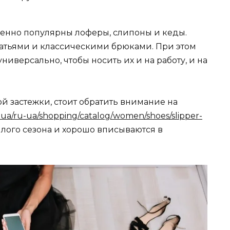
бенно популярны лоферы, слипоны и кеды.
латьями и классическими брюками. При этом
иверсально, чтобы носить их и на работу, и на
ой застежки, стоит обратить внимание на
p.ua/ru-ua/shopping/catalog/women/shoes/slipper-
плого сезона и хорошо вписываются в