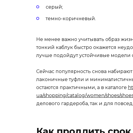
серый;
темно-коричневый.
Не менее важно учитывать образ жиз
тонкий каблук быстро окажется неуд
лучше подойдут устойчивые модели 
Сейчас популярность снова набирают
лаконичные туфли и минималистичны
остаются практичными, а в каталоге
ht
ua/shopping/catalog/women/shoes/shoes
делового гардероба, так и для повсе
Как продлить сро