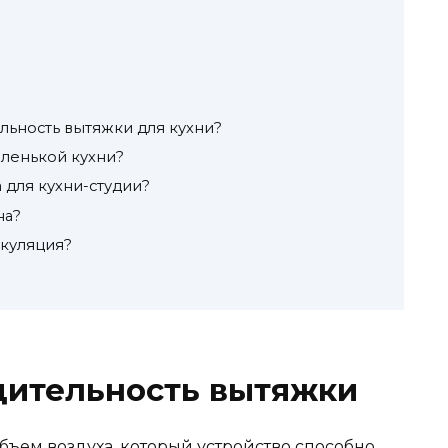
льность вытяжки для кухни?
аленькой кухни?
 для кухни-студии?
на?
ркуляция?
дительность вытяжки
бъем воздуха, который устройство способно