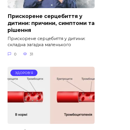
Прискорене серцебиття у
дитини: причини, симптоми та
рішення
Прискорене серцебиття у дитини:
складна загадка маленького
0
31
ЗДОРОВ’Я