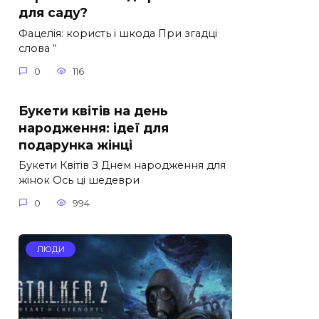
для саду?
Фацелія: користь і шкода При згадці
слова “
0
116
Букети квітів на день
народження: ідеї для
подарунка жінці
Букети Квітів З Днем народження для
жінок Ось ці шедеври
0
994
ЛЮДИ