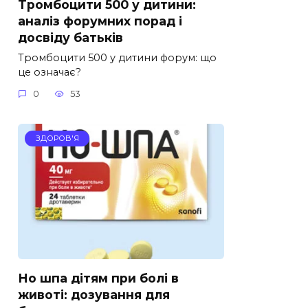
Тромбоцити 500 у дитини:
аналіз форумних порад і
досвіду батьків
Тромбоцити 500 у дитини форум: що
це означає?
0
53
ЗДОРОВ'Я
Но шпа дітям при болі в
животі: дозування для