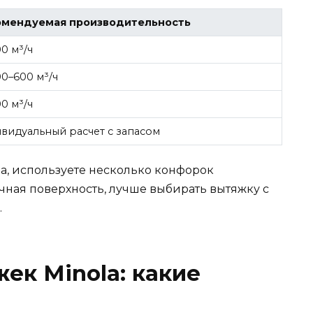
омендуемая производительность
00 м³/ч
00–600 м³/ч
00 м³/ч
видуальный расчет с запасом
а, используете несколько конфорок
чная поверхность, лучше выбирать вытяжку с
.
ек Minola: какие