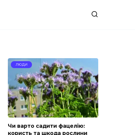
ЛЮДИ
Чи варто садити фацелію:
користь та шкода рослини