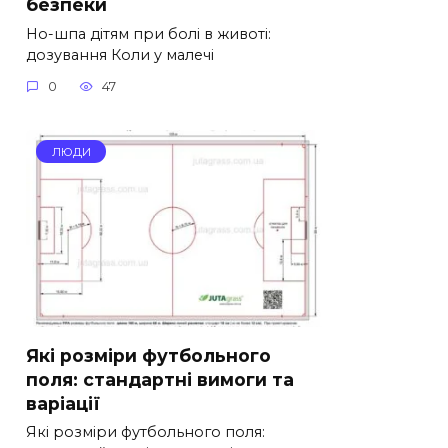
безпеки
Но-шпа дітям при болі в животі:
дозування Коли у малечі
0
47
ЛЮДИ
Які розміри футбольного
поля: стандартні вимоги та
варіації
Які розміри футбольного поля: