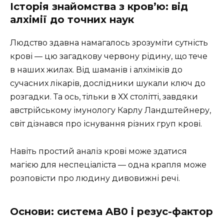
Історія знайомства з кров’ю: від
алхімії до точних наук
Людство здавна намагалось зрозуміти сутність
крові — цю загадкову червону рідину, що тече
в наших жилах. Від шаманів і алхіміків до
сучасних лікарів, дослідники шукали ключ до
розгадки. Та ось, тільки в ХХ столітті, завдяки
австрійському імунологу Карлу Ландштейнеру,
світ дізнався про існування різних груп крові.
Навіть простий аналіз крові може здатися
магією для неспеціаліста — одна крапля може
розповісти про людину дивовижні речі.
Основи: система AB0 і резус-фактор