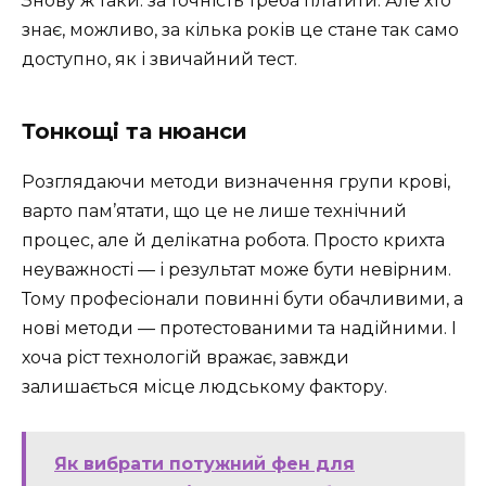
Знову ж таки: за точність треба платити. Але хто
знає, можливо, за кілька років це стане так само
доступно, як і звичайний тест.
Тонкощі та нюанси
Розглядаючи методи визначення групи крові,
варто пам’ятати, що це не лише технічний
процес, але й делікатна робота. Просто крихта
неуважності — і результат може бути невірним.
Тому професіонали повинні бути обачливими, а
нові методи — протестованими та надійними. І
хоча ріст технологій вражає, завжди
залишається місце людському фактору.
Як вибрати потужний фен для