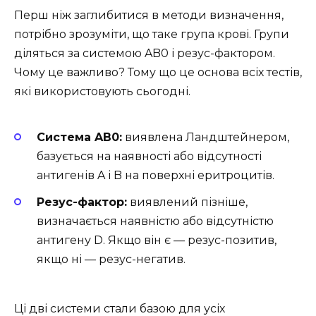
Перш ніж заглибитися в методи визначення,
потрібно зрозуміти, що таке група крові. Групи
діляться за системою AB0 і резус-фактором.
Чому це важливо? Тому що це основа всіх тестів,
які використовують сьогодні.
Система AB0:
виявлена Ландштейнером,
базується на наявності або відсутності
антигенів A і B на поверхні еритроцитів.
Резус-фактор:
виявлений пізніше,
визначається наявністю або відсутністю
антигену D. Якщо він є — резус-позитив,
якщо ні — резус-негатив.
Ці дві системи стали базою для усіх