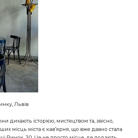
инку, Львів
и дихають історією, мистецтвом та, звісно,
их місць міста є кав’ярня, що вже давно стала
щі Ринок, 30. Це не просто місце, де подають