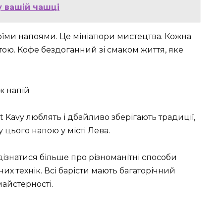
у вашій чашці
оїми напоями. Це мініатюри мистецтва. Кожна
тою. Кофе бездоганний зі смаком життя, яке
ж напій
vit Kavy люблять і дбайливо зберігають традиції,
 цього напою у місті Лева.
дізнатися більше про різноманітні способи
их технік. Всі барісти мають багаторічний
майстерності.