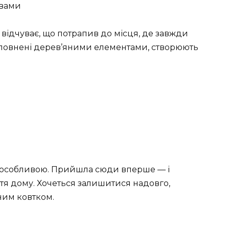
овами
зу відчуває, що потрапив до місця, де завжди
 доповнені дерев’яними елементами, створюють
ю особливою. Прийшла сюди вперше — і
уття дому. Хочеться залишитися надовго,
ним ковтком.