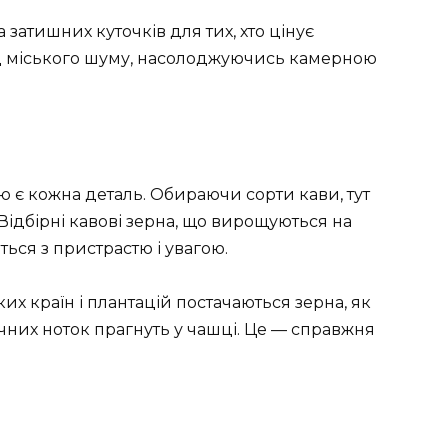
а затишних куточків для тих, хто цінує
ід міського шуму, насолоджуючись камерною
ю є кожна деталь. Обираючи сорти кави, тут
Відбірні кавові зерна, що вирощуються на
ься з пристрастю і увагою.
ких країн і плантацій постачаються зерна, як
чних ноток прагнуть у чашці. Це — справжня