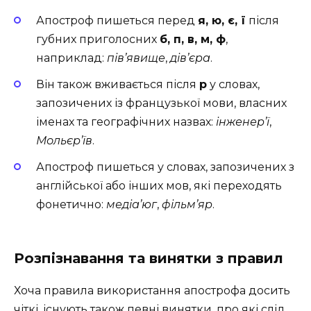
Апостроф пишеться перед
я, ю, є, ї
після
губних приголосних
б, п, в, м, ф
,
наприклад:
пів’явище
,
дів’єра
.
Він також вживається після
р
у словах,
запозичених із французької мови, власних
іменах та географічних назвах:
інженер’ї
,
Мольєр’їв
.
Апостроф пишеться у словах, запозичених з
англійської або інших мов, які переходять
фонетично:
медіа’юг
,
фільм’яр
.
Розпізнавання та винятки з правил
Хоча правила використання апострофа досить
чіткі, існують також певні винятки, про які слід