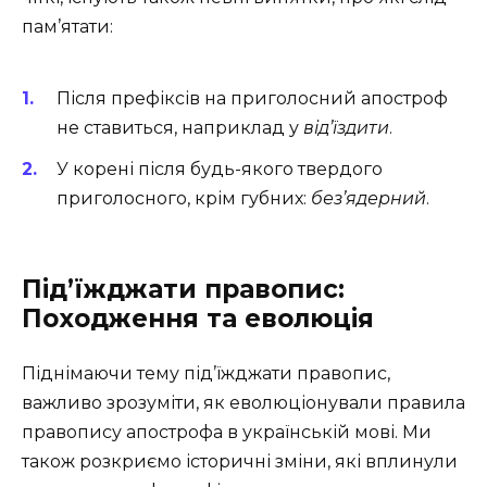
пам’ятати:
Після префіксів на приголосний апостроф
не ставиться, наприклад у
від’їздити
.
У корені після будь-якого твердого
приголосного, крім губних:
без’ядерний
.
Під’їжджати правопис:
Походження та еволюція
Піднімаючи тему під’їжджати правопис,
важливо зрозуміти, як еволюціонували правила
правопису апострофа в українській мові. Ми
також розкриємо історичні зміни, які вплинули