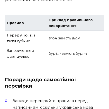
Приклад правильного
Правило
використання
Перед
я, ю, є, ї
в’юн
замість
вюн
після губних
Запозичення з
бур’ян
замість
бурян
французької
Поради щодо самостійної
перевірки
Завжди перевіряйте правила перед
написанням, оскільки українська мова