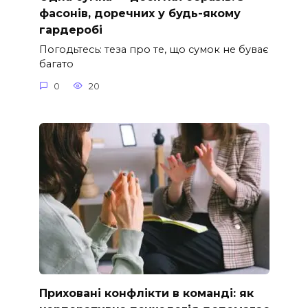
фасонів, доречних у будь-якому
гардеробі
Погодьтесь: теза про те, що сумок не буває
багато
0
20
Приховані конфлікти в команді: як