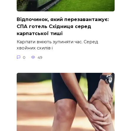
Відпочинок, який перезавантажує:
СПА готель Східниця серед
карпатської тиші
Карпати вміють зупиняти час. Серед
хвойних схилів і
0
49