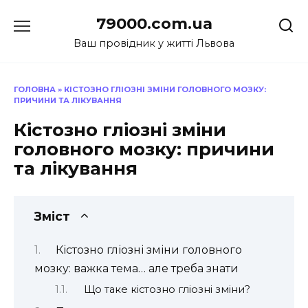
Перейти
79000.com.ua
до
вмісту
Ваш провідник у житті Львова
ГОЛОВНА
»
КІСТОЗНО ГЛІОЗНІ ЗМІНИ ГОЛОВНОГО МОЗКУ:
ПРИЧИНИ ТА ЛІКУВАННЯ
Кістозно гліозні зміни
головного мозку: причини
та лікування
Зміст
Кістозно гліозні зміни головного
мозку: важка тема… але треба знати
Що таке кістозно гліозні зміни?