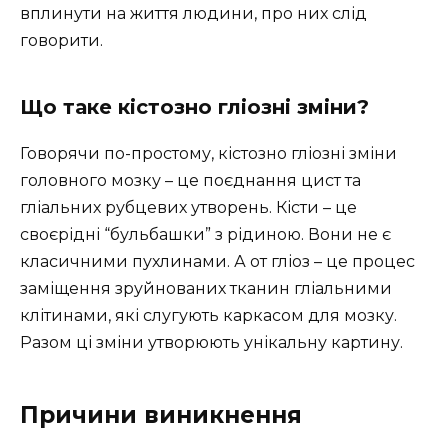
вплинути на життя людини, про них слід
говорити.
Що таке кістозно гліозні зміни?
Говорячи по-простому, кістозно гліозні зміни
головного мозку – це поєднання цист та
гліальних рубцевих утворень. Кісти – це
своєрідні “бульбашки” з рідиною. Вони не є
класичними пухлинами. А от гліоз – це процес
заміщення зруйнованих тканин гліальними
клітинами, які слугують каркасом для мозку.
Разом ці зміни утворюють унікальну картину.
Причини виникнення