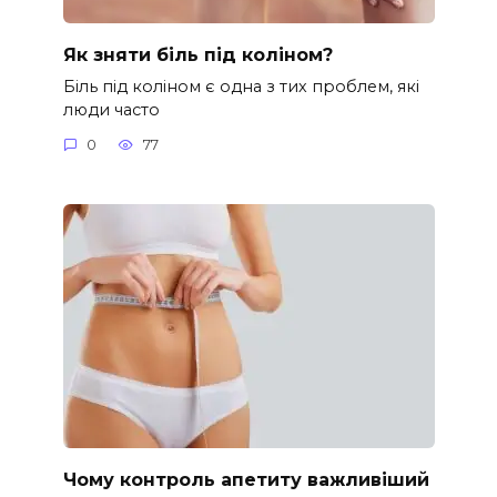
Як зняти біль під коліном?
Біль під коліном є одна з тих проблем, які
люди часто
0
77
Чому контроль апетиту важливіший