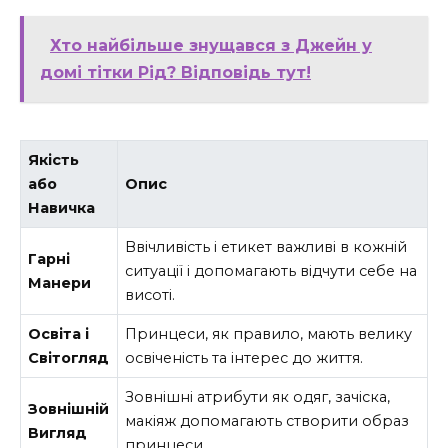
Хто найбільше знущався з Джейн у
домі тітки Рід? Відповідь тут!
Якість
або
Опис
Навичка
Ввічливість і етикет важливі в кожній
Гарні
ситуації і допомагають відчути себе на
Манери
висоті.
Освіта і
Принцеси, як правило, мають велику
Світогляд
освіченість та інтерес до життя.
Зовнішні атрибути як одяг, зачіска,
Зовнішній
макіяж допомагають створити образ
Вигляд
принцеси.