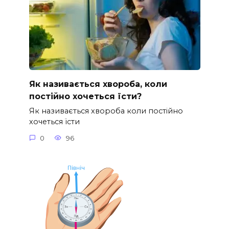
Як називається хвороба, коли
постійно хочеться їсти?
Як називається хвороба коли постійно
хочеться їсти
0
96