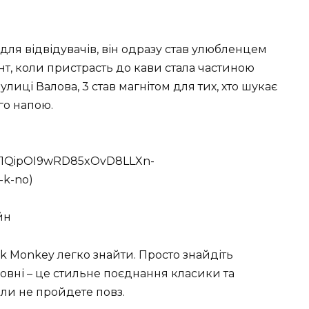
для відвідувачів, він одразу став улюбленцем
ент, коли пристрасть до кави стала частиною
лиці Валова, 3 став магнітом для тих, хто шукає
го напою.
/AF1QipOI9wRD85xOvD8LLXn-
k-no)
йн
ck Monkey легко знайти. Просто знайдіть
Зовні – це стильне поєднання класики та
оли не пройдете повз.