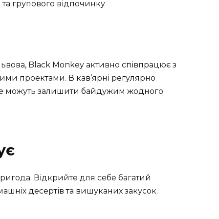
 та групового відпочинку
ьвова, Black Monkey активно співпрацює з
ми проектами. В кав’ярні регулярно
 не можуть залишити байдужим жодного
ує
пригода. Відкрийте для себе багатий
машніх десертів та вишуканих закусок.