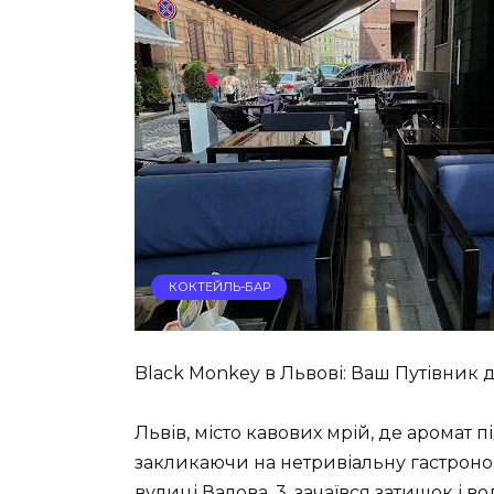
КОКТЕЙЛЬ-БАР
Black Monkey в Львові: Ваш Путівник 
Львів, місто кавових мрій, де аромат
закликаючи на нетривіальну гастроном
вулиці Валова, 3, зачаївся затишок і 