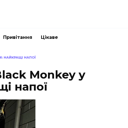
Привітання
Цікаве
І: НАЙКРАЩІ НАПОЇ
lack Monkey у
щі напої