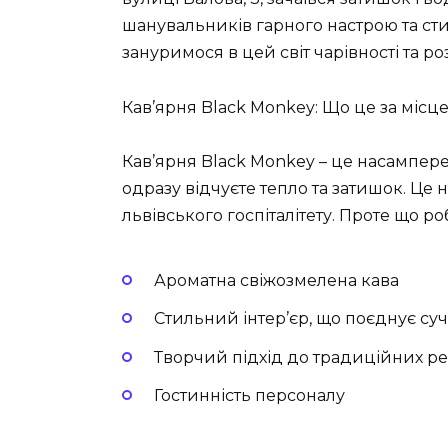
шанувальників гарного настрою та сти
зануримося в цей світ чарівності та р
Кав’ярня Black Monkey: Що це за місц
Кав’ярня Black Monkey – це насампере
одразу відчуєте тепло та затишок. Це 
львівського гоcпіталітету. Проте що 
Ароматна свіжозмелена кава
Стильний інтер’єр, що поєднує су
Творчий підхід до традиційних ре
Гостинність персоналу