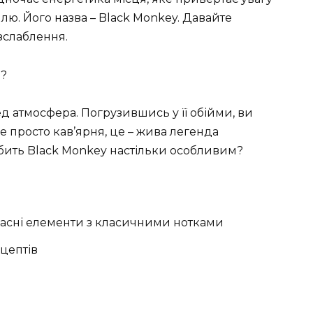
лю. Його назва – Black Monkey. Давайте
озслаблення.
е?
д атмосфера. Погрузившись у її обійми, ви
не просто кав’ярня, це – жива легенда
робить Black Monkey настільки особливим?
часні елементи з класичними нотками
цептів