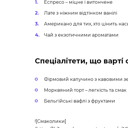
Еспресо – міцне і витончене
Лате з ніжним відтінком ванілі
Американо для тих, хто цінить нас
Чай з екзотичними ароматами
Спеціалітети, що варті
Фірмовий капучино з кавовими з
Морквяний торт – легкість та смак
Бельгійські вафлі з фруктами
![Смаколики]