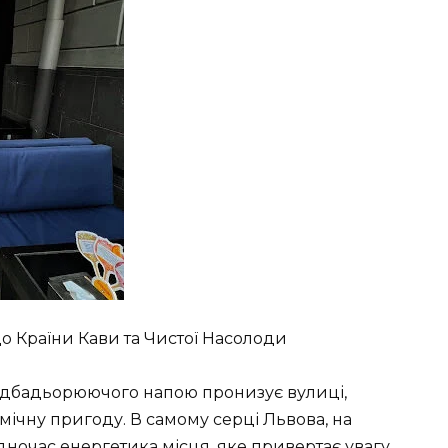
до Країни Кави та Чистої Насолоди
 підбадьорюючого напою пронизує вулиці,
ічну пригоду. В самому серці Львова, на
водночас енергетика місця, яке привертає увагу