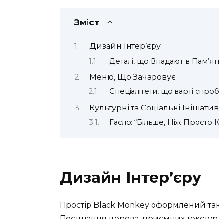
Зміст
Дизайн Інтер’єру
Деталі, що Впадают в Пам’ят
Меню, Що Зачаровує
Спеціалітети, що варті спро
Культурні та Соціальні Ініціати
Гасло: “Більше, Ніж Просто К
Дизайн Інтер’єру
Простір Black Monkey оформлений так,
Поєднання дерева, приємних текстур і