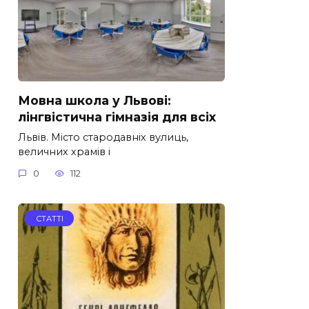
Мовна школа у Львові:
лінгвістична гімназія для всіх
Львів. Місто стародавніх вулиць,
величних храмів і
0
112
СТАТТІ