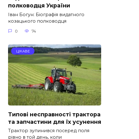
полководця України
Іван Богун: Біографія видатного
козацького полководця
0
74
ЦІКАВЕ
Типові несправності трактора
та запчастини для їх усунення
Трактор зупинився посеред поля
рівно в той день, коли