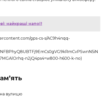
і: найкращі напої!
usercontent.com/gps-cs-s/AC9h4nqq-
risNFBPhyQ8UBTFj9EmCs0gVG9kRmCvPSwnN5iN
7MGAlOrhq-n2jQ4ps4=w800-h600-k-no)
Пам’ять
 на вулицю