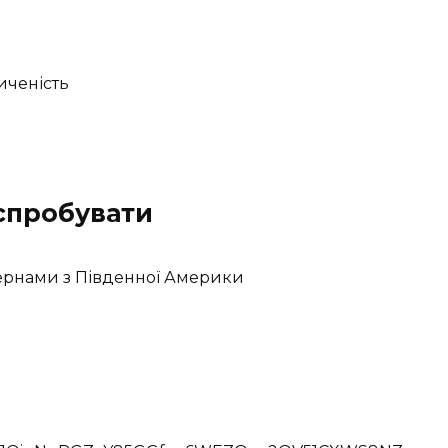
иченість
 спробувати
ернами з Південної Америки