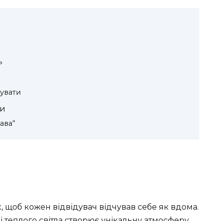
ь
бувати
ви
ава”
 щоб кожен відвідувач відчував себе як вдома.
 теплого світла створює унікальну атмосферу.