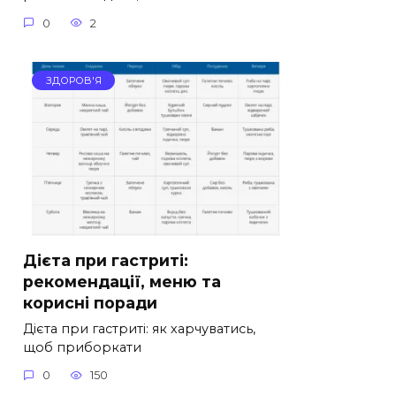
0
2
ЗДОРОВ'Я
Дієта при гастриті:
рекомендації, меню та
корисні поради
Дієта при гастриті: як харчуватись,
щоб приборкати
0
150