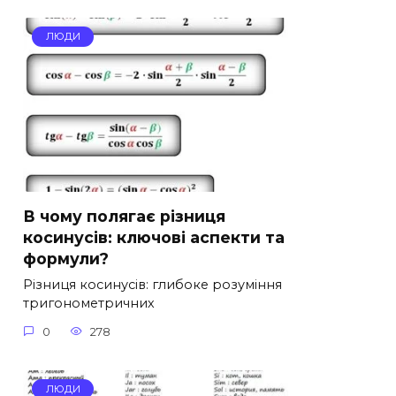
ЛЮДИ
В чому полягає різниця
косинусів: ключові аспекти та
формули?
Різниця косинусів: глибоке розуміння
тригонометричних
0
278
ЛЮДИ