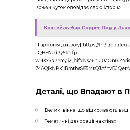
Кожен куток оповідає свою історію.
Коктейль-бар Copper Dog у Львов
![Гармонія дизаоїу](https://lh3.google
JQBH7cd3y5Ir2fp-
wHXx5q7Ymgi2_hif7Nse6hkI0aOnBiZ4
74AQikNPk1iBmtbsSF5MtQJAfhvBJQerA
Деталі, що Впадают в 
Великі вікна, що відкривають вид
Тематичні декорації на стінах