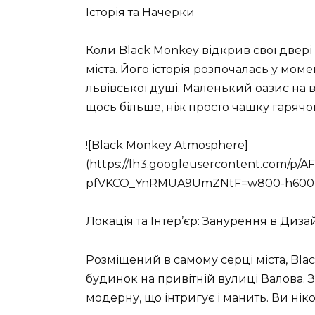
Історія та Начерки
Коли Black Monkey відкрив свої двері 
міста. Його історія розпочалась у мом
львівської душі. Маленький оазис на ву
щось більше, ніж просто чашку гарячо
![Black Monkey Atmosphere]
(https://lh3.googleusercontent.com/p
pfVKCO_YnRMUA9UmZNtF=w800-h600-
Локація та Інтер’єр: Занурення в Диза
Розміщений в самому серці міста, Bla
будинок на привітній вулиці Валова. 
модерну, що інтригує і манить. Ви нік