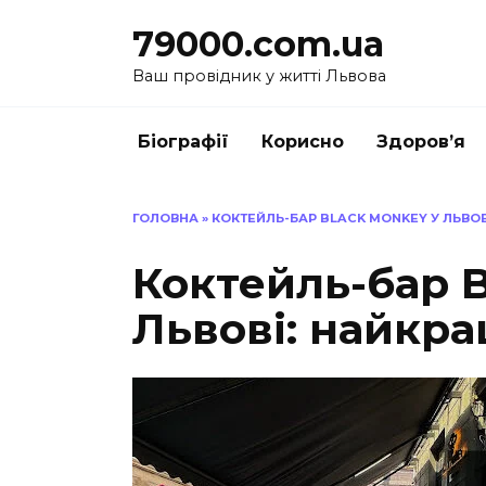
Перейти
79000.com.ua
до
вмісту
Ваш провідник у житті Львова
Біографії
Корисно
Здоров’я
ГОЛОВНА
»
КОКТЕЙЛЬ-БАР BLACK MONKEY У ЛЬВОВ
Коктейль-бар B
Львові: найкра