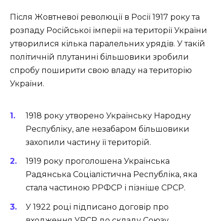
Після Жовтневої революції в Росії 1917 року та
розпаду Російської імперії на території України
утворилися кілька паралельних урядів. У такій
політичній плутанині більшовики зробили
спробу поширити свою владу на територію
України.
1918 року утворено Українську Народну
Республіку, але незабаром більшовики
захопили частину її територій.
1919 року проголошена Українська
Радянська Соціалістична Республіка, яка
стала частиною РРФСР і пізніше СРСР.
У 1922 році підписано договір про
входження УРСР до складу Союзу