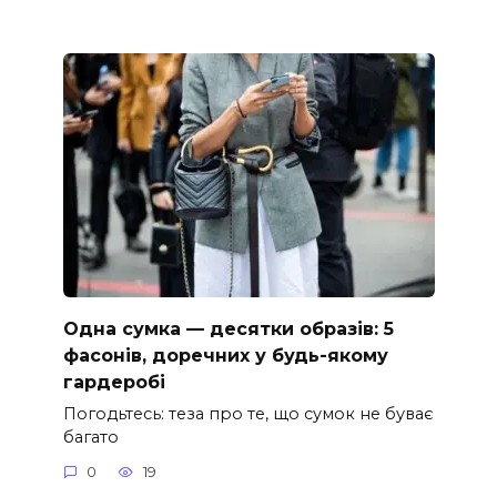
Одна сумка — десятки образів: 5
фасонів, доречних у будь-якому
гардеробі
Погодьтесь: теза про те, що сумок не буває
багато
0
19