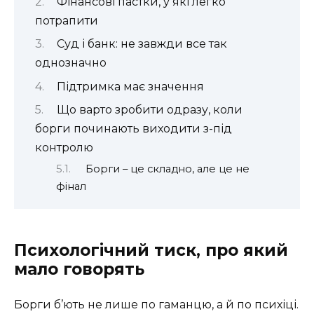
Фінансові пастки, у які легко
потрапити
Суд і банк: не завжди все так
однозначно
Підтримка має значення
Що варто зробити одразу, коли
борги починають виходити з-під
контролю
Борги – це складно, але це не
фінал
Психологічний тиск, про який
мало говорять
Борги б’ють не лише по гаманцю, а й по психіці.