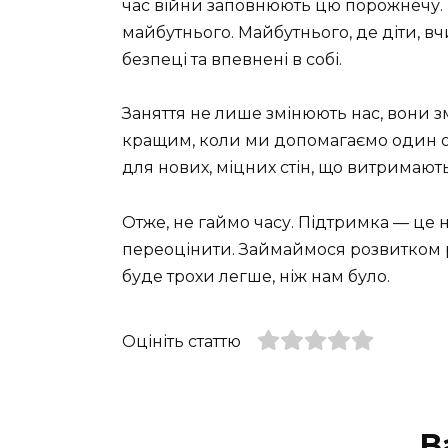
час війни заповнюють цю порожнечу. 
майбутнього. Майбутнього, де діти, вч
безпеці та впевнені в собі.
Заняття не лише змінюють нас, вони з
кращим, коли ми допомагаємо один о
для нових, міцних стін, що витримают
Отже, не гаймо часу. Підтримка — це н
переоцінити. Займаймося розвитком ра
буде трохи легше, ніж нам було.
Оцініть статтю
В