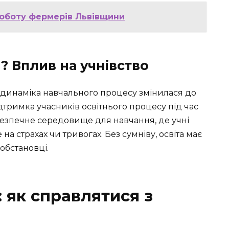
роботу фермерів Львівщини
? Вплив на учнівство
а динаміка навчального процесу змінилася до
ідтримка учасників освітнього процесу під час
езпечне середовище для навчання, де учні
на страхах чи тривогах. Без сумніву, освіта має
 обстановці.
 як справлятися з