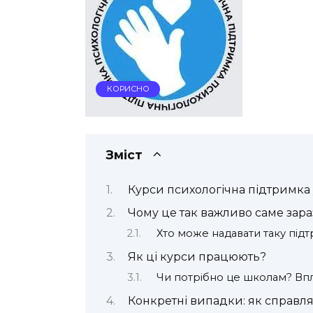
КОРИСНО
Зміст
Курси психологічна підтримка 
Чому це так важливо саме зара
Хто може надавати таку під
Як ці курси працюють?
Чи потрібно це школам? Впл
Конкретні випадки: як справл