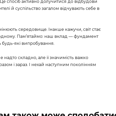
Це спосіб активно долучитися до відбудови
ителі й суспільство загалом відчувають себе в
мінюють середовище. Інакше кажучи, світ стає
дному. Пам’ятаймо: наш вклад — фундамент
ь будь-які випробування.
е надто складно, але її значимість важко
зом і зараз. І нехай наступним поколінням
ам також може сподобати