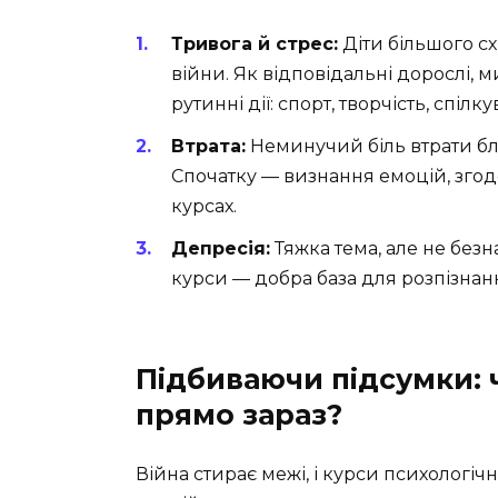
Тривога й стрес:
Діти більшого сх
війни. Як відповідальні дорослі, 
рутинні дії: спорт, творчість, спіл
Втрата:
Неминучий біль втрати бл
Спочатку — визнання емоцій, згодо
курсах.
Депресія:
Тяжка тема, але не безн
курси — добра база для розпізнан
Підбиваючи підсумки: 
прямо зараз?
Війна стирає межі, і курси психологіч