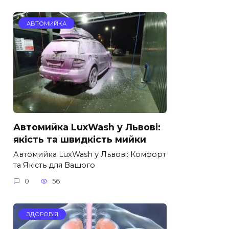
АВТОМИЙКА
Автомийка LuxWash у Львові:
якість та швидкість мийки
Автомийка LuxWash у Львові: Комфорт
та Якість для Вашого
0
56
ЗДОРОВ’Я