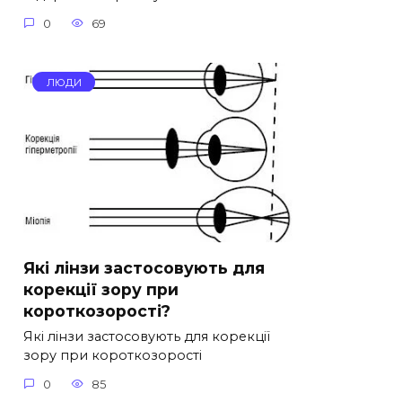
0
69
ЛЮДИ
Які лінзи застосовують для
корекції зору при
короткозорості?
Які лінзи застосовують для корекції
зору при короткозорості
0
85