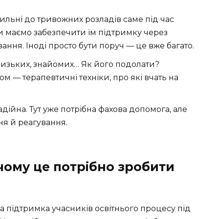
ильні до тривожних розладів саме під час
ми маємо забезпечити їм підтримку через
кування. Іноді просто бути поруч — це вже багато.
изьких, знайомих… Як його подолати?
м — терапевтичні техніки, про які вчать на
адійна. Тут уже потрібна фахова допомога, але
ня й реагування.
чому це потрібно зробити
на підтримка учасників освітнього процесу під