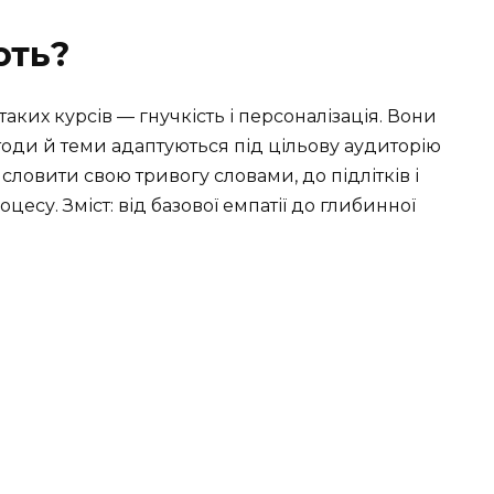
ють?
ких курсів — гнучкість і персоналізація. Вони
етоди й теми адаптуються під цільову аудиторію
исловити свою тривогу словами, до підлітків і
есу. Зміст: від базової емпатії до глибинної
я