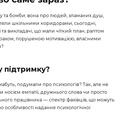
у та бомби; вона про людей, зламаних душ,
гуляли шкільними коридорами, сьогодні,
 та викладачі, що мали чіткий план, раптом
рахом, порушеною мотивацією, власними
и?
у підтримку?
 мабуть, подумали про психологів? Так, але не
и носієм емпатії, дружнього слова чи просто
льного працівника — спектр фахівців, що можуть
о особливості надання психологічної
.