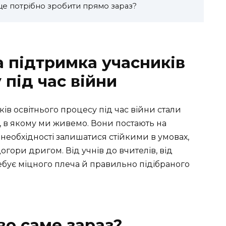
це потрібно зробити прямо зараз?
а підтримка учасників
 під час війни
ів освітнього процесу під час війни стали
, в якому ми живемо. Вони постають на
 необхідності залишатися стійкими в умовах,
огори дригом. Від учнів до вчителів, від
ребує міцного плеча й правильно підібраного
во саме зараз?