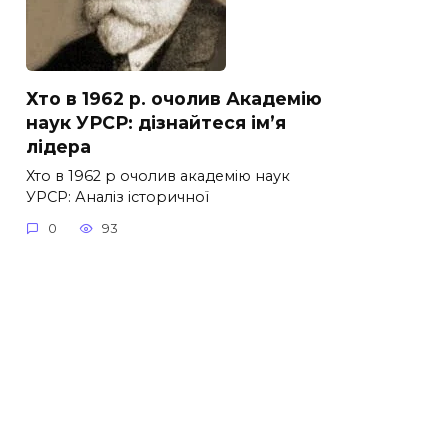
Хто в 1962 р. очолив Академію
наук УРСР: дізнайтеся ім’я
лідера
Хто в 1962 р очолив академію наук
УРСР: Аналіз історичної
0
93