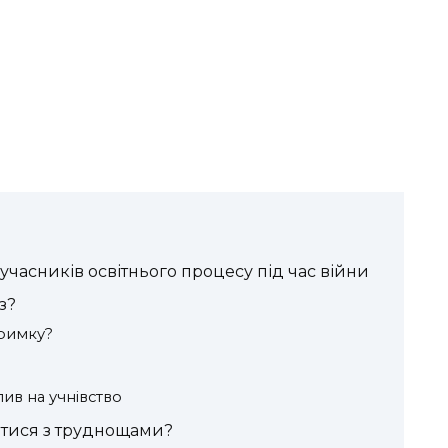
учасників освітнього процесу під час війни
з?
тримку?
ив на учнівство
ятися з труднощами?