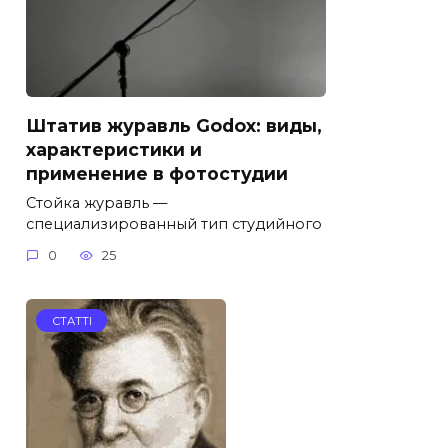
Штатив журавль Godox: виды,
характеристики и
применение в фотостудии
Стойка журавль —
специализированный тип студийного
0
25
СТАТТІ