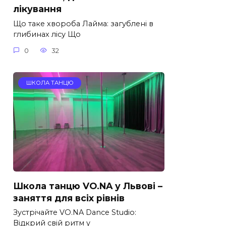
лікування
Що таке хвороба Лайма: загублені в
глибинах лісу Що
0
32
ШКОЛА ТАНЦЮ
Школа танцю VO.NA у Львові –
заняття для всіх рівнів
Зустрічайте VO.NA Dance Studio:
Відкрий свій ритм у