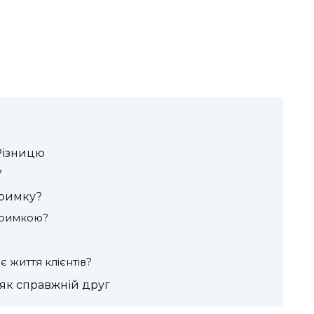
Різницю
?
тримку?
дтримкою?
 життя клієнтів?
 як справжній друг