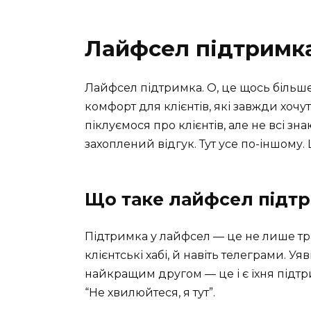
Лайфсел підтримка
Лайфсел підтримка. О, це щось більше
комфорт для клієнтів, які завжди хочу
піклуємося про клієнтів, але не всі зн
захоплений відгук. Тут усе по-іншому.
Що таке лайфсел підт
Підтримка у лайфсел — це не лише тради
клієнтські хабі, й навіть телеграми. У
найкращим другом — це і є їхня підтри
“Не хвилюйтеся, я тут”.