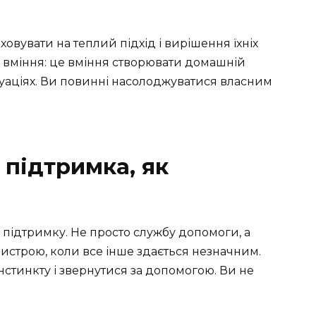
овувати на теплий підхід і вирішення їхніх
х вміння: це вміння створювати домашній
туаціях. Ви повинні насолоджуватися власним
 підтримка, як
підтримку. Не просто службу допомоги, а
ристрою, коли все інше здається незначним.
інстинкту і звернутися за допомогою. Ви не