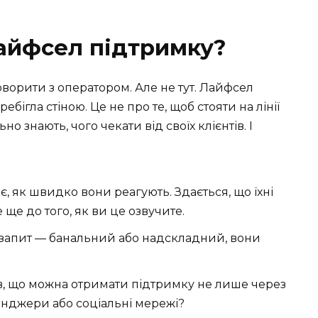
айфсел підтримку?
оворити з оператором. Але не тут. Лайфсел
ебігла стіною. Це не про те, щоб стояти на лінії
но знають, чого чекати від своїх клієнтів. І
є, як швидко вони реагують. Здається, що їхні
 ще до того, як ви це озвучите.
 запит — банальний або надскладний, вони
нав, що можна отримати підтримку не лише через
енджери або соціальні мережі?