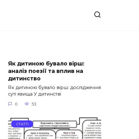
Як дитиною бувало вірш:
аналіз поезії та вплив на
дитинство
Як дитиною бувало вірш: дослідження
суті явища У дитинстві
0
53
СТАТТІ