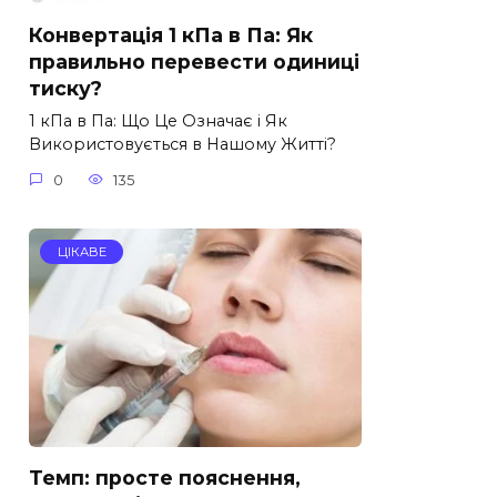
Конвертація 1 кПа в Па: Як
правильно перевести одиниці
тиску?
1 кПа в Па: Що Це Означає і Як
Використовується в Нашому Житті?
0
135
ЦІКАВЕ
Темп: просте пояснення,