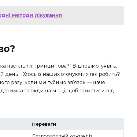
родні методи лікування
во?
ка настільки принципова?” Відповімо: уявіть,
ий день… Хтось із наших оточуючих так робить?
ного разу, коли ми губимо зв’язок — наче
ідтримка завжди на місці, щоб захистити від
Переваги
Безпосередній контакт із