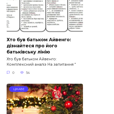
Хто був батьком Айвенго:
дізнайтеся про його
батьківську лінію
Хто був батьком Айвенго:
Комплексний аналіз На запитання “
0
54
ЦІКАВЕ