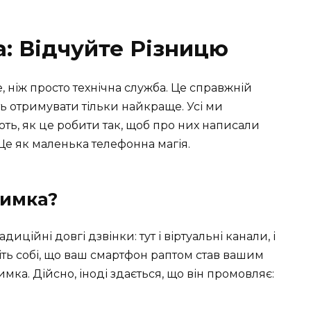
: Відчуйте Різницю
, ніж просто технічна служба. Це справжній
ть отримувати тільки найкраще. Усі ми
ають, як це робити так, щоб про них написали
 Це як маленька телефонна магія.
римка?
ційні довгі дзвінки: тут і віртуальні канали, і
явіть собі, що ваш смартфон раптом став вашим
мка. Дійсно, іноді здається, що він промовляє: