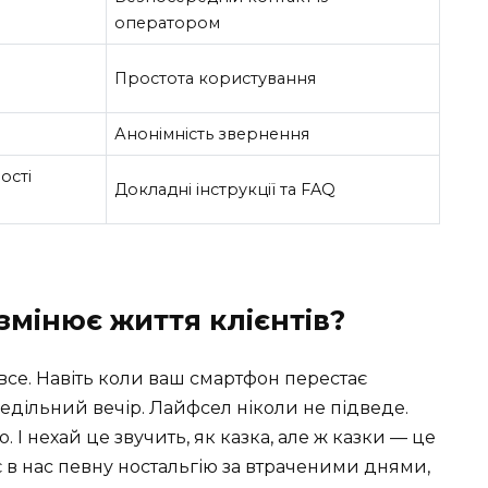
оператором
Простота користування
Анонімність звернення
ості
Докладні інструкції та FAQ
змінює життя клієнтів?
 все. Навіть коли ваш смартфон перестає
дільний вечір. Лайфсел ніколи не підведе.
І нехай це звучить, як казка, але ж казки — це
є в нас певну ностальгію за втраченими днями,