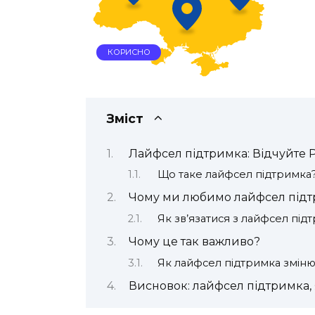
КОРИСНО
Зміст
Лайфсел підтримка: Відчуйте 
Що таке лайфсел підтримка
Чому ми любимо лайфсел під
Як зв’язатися з лайфсел пі
Чому це так важливо?
Як лайфсел підтримка змінює
Висновок: лайфсел підтримка,