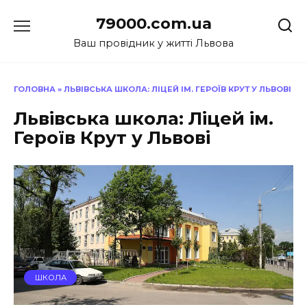
Перейти
79000.com.ua
до
вмісту
Ваш провідник у житті Львова
ГОЛОВНА
»
ЛЬВІВСЬКА ШКОЛА: ЛІЦЕЙ ІМ. ГЕРОЇВ КРУТ У ЛЬВОВІ
Львівська школа: Ліцей ім.
Героїв Крут у Львові
ШКОЛА