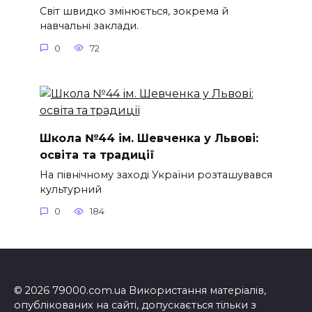
Світ швидко змінюється, зокрема й
навчальні заклади.
0
72
Школа №44 ім. Шевченка у Львові:
освіта та традиції
На північному заході України розташувався
культурний
0
184
© 2026 79000.com.ua Використання матеріалів,
опублікованих на сайті, допускається тільки з