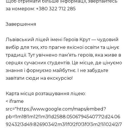
Щоб отримати більше інформації, звертайтесь
за номером: +380 322 712 285
Завершення
Львівський ліцей імені Героїв Крут — чудовий
вибір для тих, хто прагне якісної освіти та цінує
традиції. Тут увічнено пам’ять героїв, яка живе в
серцях сучасних студентів. Це місце, де цінуємо
знання і формуємо майбутнє. І не забудьте
завітати сюди на екскурсію!
Карта місця розташування ліцею:
< iframe
src="https://www.google.com/maps/embed?
pb=!1m18!1m12!1m3!1d2588.050679454077!2d24.06
92432!3d49.8269034!2m3!1f0!2f0!3f0!3m2!1i1024!2i7