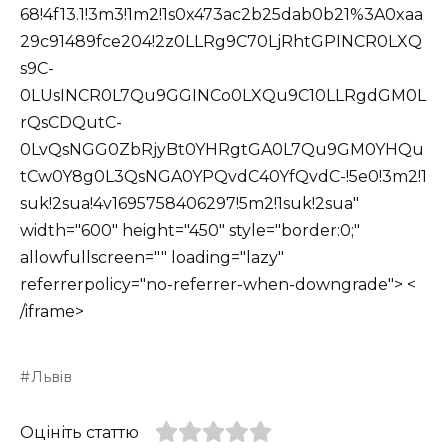
68!4f13.1!3m3!1m2!1s0x473ac2b25dab0b21%3A0xaa
29c91489fce204!2z0LLRg9C70LjRhtGPINCR0LXQ
s9C-
0LUsINCR0L7Qu9GGINCo0LXQu9C10LLRgdGM0L
rQsCDQutC-
0LvQsNGG0ZbRjyBt0YHRgtGA0L7Qu9GM0YHQu
tCw0Y8g0L3QsNGA0YPQvdC40YfQvdC-!5e0!3m2!1
suk!2sua!4v1695758406297!5m2!1suk!2sua"
width="600" height="450" style="border:0;"
allowfullscreen="" loading="lazy"
referrerpolicy="no-referrer-when-downgrade"> <
/iframe>
Львів
Оцініть статтю