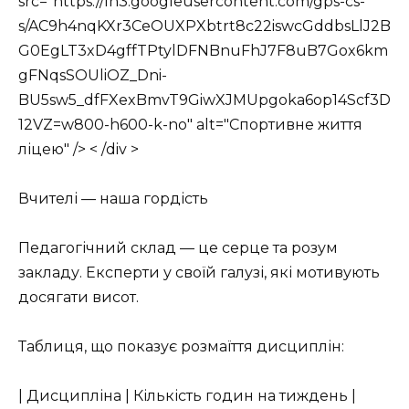
src="https://lh3.googleusercontent.com/gps-cs-
s/AC9h4nqKXr3CeOUXPXbtrt8c22iswcGddbsLlJ2B
G0EgLT3xD4gffTPtylDFNBnuFhJ7F8uB7Gox6km
gFNqsSOUliOZ_Dni-
BU5sw5_dfFXexBmvT9GiwXJMUpgoka6op14Scf3D
12VZ=w800-h600-k-no" alt="Спортивне життя
ліцею" /> < /div >
Вчителі — наша гордість
Педагогічний склад — це серце та розум
закладу. Експерти у своїй галузі, які мотивують
досягати висот.
Таблиця, що показує розмаїття дисциплін:
| Дисципліна | Кількість годин на тиждень |