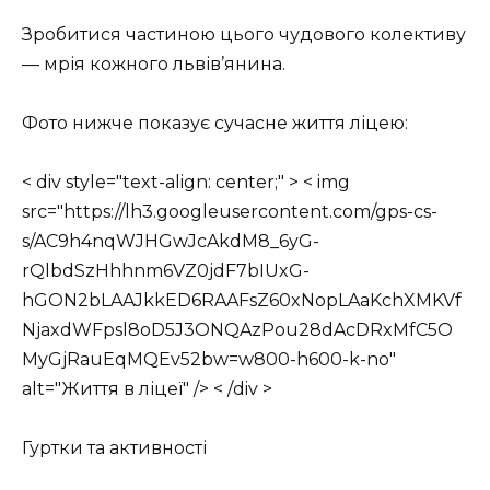
Зробитися частиною цього чудового колективу
— мрія кожного львів’янина.
Фото нижче показує сучасне життя ліцею:
< div style="text-align: center;" > < img
src="https://lh3.googleusercontent.com/gps-cs-
s/AC9h4nqWJHGwJcAkdM8_6yG-
rQlbdSzHhhnm6VZ0jdF7bIUxG-
hGON2bLAAJkkED6RAAFsZ60xNopLAaKchXMKVf
NjaxdWFpsl8oD5J3ONQAzPou28dAcDRxMfC5O
MyGjRauEqMQEv52bw=w800-h600-k-no"
alt="Життя в ліцеї" /> < /div >
Гуртки та активності