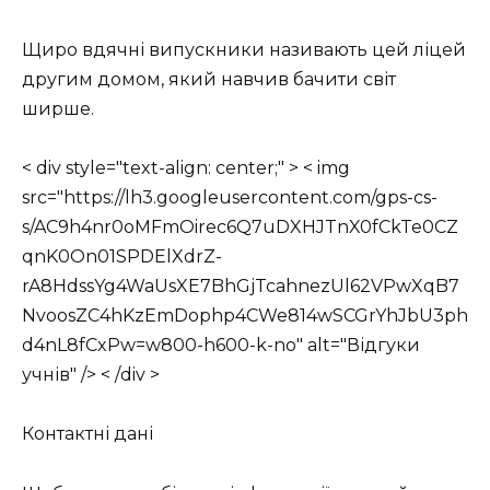
Щиро вдячні випускники називають цей ліцей
другим домом, який навчив бачити світ
ширше.
< div style="text-align: center;" > < img
src="https://lh3.googleusercontent.com/gps-cs-
s/AC9h4nr0oMFmOirec6Q7uDXHJTnX0fCkTe0CZ
qnK0On01SPDElXdrZ-
rA8HdssYg4WaUsXE7BhGjTcahnezUl62VPwXqB7
NvoosZC4hKzEmDophp4CWe814wSCGrYhJbU3ph
d4nL8fCxPw=w800-h600-k-no" alt="Відгуки
учнів" /> < /div >
Контактні дані