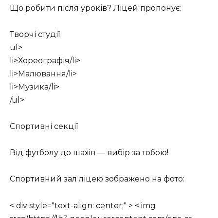
Що робити після уроків? Ліцей пропонує:
Творчі студії
ul>
li>Хореографія/li>
li>Малювання/li>
li>Музика/li>
/ul>
Спортивні секції
Від футболу до шахів — вибір за тобою!
Спортивний зал ліцею зображено на фото:
< div style="text-align: center;" > < img