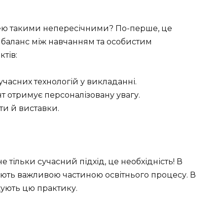
цею такими непересічними? По-перше, це
и баланс між навчанням та особистим
тів:
учасних технологій у викладанні.
нт отримує персоналізовану увагу.
ти й виставки.
 тільки сучасний підхід, це необхідність! В
стають важливою частиною освітнього процесу. В
жують цю практику.