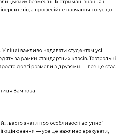
лицький» безмежні. Їх отримані знання і
іверситетів, а професійне навчання готує до
У ліцеї важливо надавати студентам усі
дять за рамки стандартних класів. Театральні
 просто довгі розмови з друзями — все це стає
», варто знати про особливості вступної
рії оцінювання — усе це важливо врахувати,