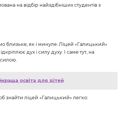
ована на відбір найздібніших студентів з
мо близьке, як і минуле. Ліцей «Галицький»
кріплює дух і силу духу. І саме тут, на
 силою.
айкраща освіта для дітей
щоб знайти ліцей «Галицький» легко: