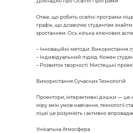
Докладно про Освітні Програми
Отже, що робить освітні програми лі
графік, що дозволяє студентам знайт
зростанням. Ось кілька ключових аспек
– Інноваційні методи: Використання с
– Індивідуальний підхід: Кожен студе
– Розвиток творчості: Мистецькі проек
Використання Сучасних Технологій
Проектори, інтерактивні дошки — це не
міру змін умов навчання, технології 
ліцеї це розуміють і активно впровад
Унікальна Атмосфера