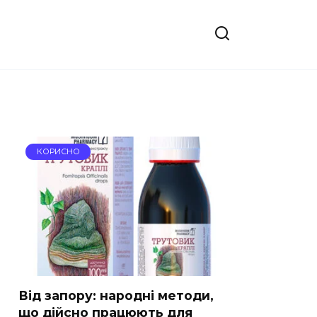
КОРИСНО
Від запору: народні методи,
що дійсно працюють для