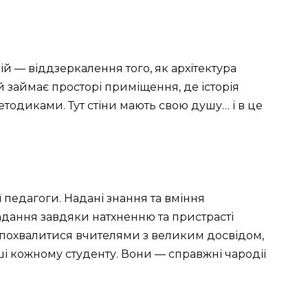
й — віддзеркалення того, як архітектура
 займає просторі приміщення, де історія
етодиками. Тут стіни мають свою душу… і в це
ї педагоги. Надані знання та вміння
дання завдяки натхненню та пристрасті
 похвалитися вчителями з великим досвідом,
уші кожному студенту. Вони — справжні чародії