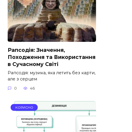
Рапсодія: Значення,
Походження та Використання
в Сучасному Світі
Рапсодія: музика, яка летить без карти,
але з серцем
0
46
КОРИСНО