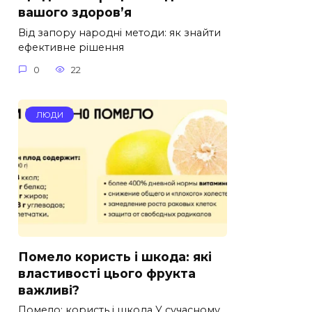
вашого здоров’я
Від запору народні методи: як знайти
ефективне рішення
0
22
ЛЮДИ
Помело користь і шкода: які
властивості цього фрукта
важливі?
Помело: користь і шкода У сучасному