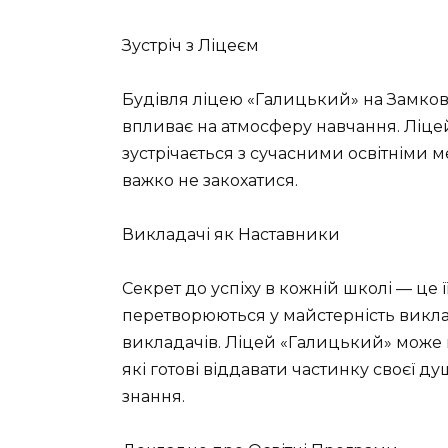
Зустріч з Ліцеєм
Будівля ліцею «Галицький» на Замкові
впливає на атмосферу навчання. Ліцей
зустрічається з сучасними освітніми м
важко не закохатися.
Викладачі як Наставники
Секрет до успіху в кожній школі — це ї
перетворюються у майстерність викла
викладачів. Ліцей «Галицький» може
які готові віддавати частинку своєї д
знання.