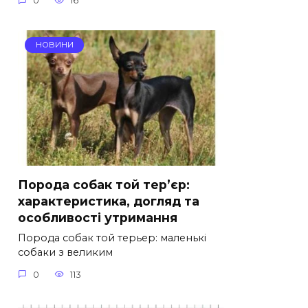
0
16
НОВИНИ
Порода собак той тер’єр:
характеристика, догляд та
особливості утримання
Порода собак той терьер: маленькі
собаки з великим
0
113