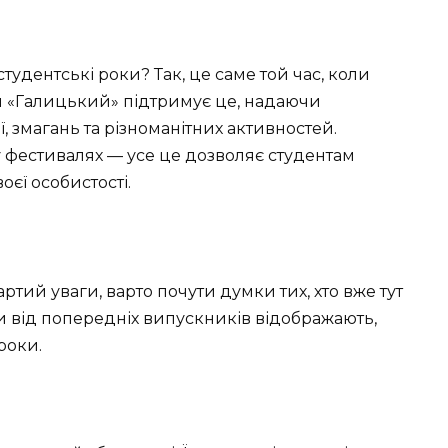
удентські роки? Так, це саме той час, коли
ей «Галицький» підтримує це, надаючи
, змагань та різноманітних активностей.
 у фестивалях — усе це дозволяє студентам
оєї особистості.
тий уваги, варто почути думки тих, хто вже тут
ки від попередніх випускників відображають,
роки.