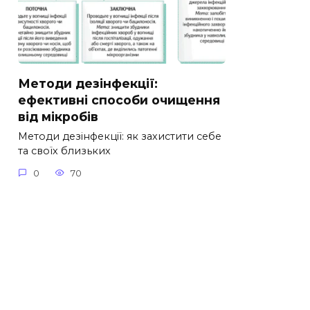
Методи дезінфекції:
ефективні способи очищення
від мікробів
Методи дезінфекції: як захистити себе
та своїх близьких
0
70