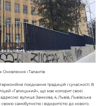
 Оновлення і Талантів
м гармонійне поєднання традицій і сучасності. В
ліцей «Галицький», що має колорит своєї
а адресою: вулиця Замкова, 4, Львів, Львівська
є своєю самобутністю і відкритістю до нового.